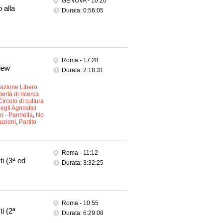
GENOVA -
10:20
 alla
Durata: 0:56:05
Roma -
17:28
iew
Durata: 2:18:31
azione Libero
ertà di ricerca
Circolo di cultura
egli Agnostici
o - Pannella
,
No
tuzioni
,
Partito
Roma -
11:12
i (3ª ed
Durata: 3:32:25
Roma -
10:55
i (2ª
Durata: 6:29:08