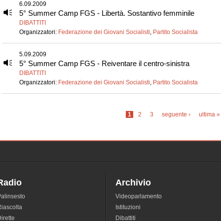
6.09.2009
5° Summer Camp FGS - Libertà. Sostantivo femminile
DIBATTITI
Organizzatori:
Federazione dei Giovani Socialisti
,
Partito Socialista
5.09.2009
5° Summer Camp FGS - Reiventare il centro-sinistra
DIBATTITI
Organizzatori:
Federazione dei Giovani Socialisti
,
Partito Socialista
Pagine
1
2
3
seguente ›
ultima »
Radio
Archivio
alinsesto
Videoparlamento
iascolta
Istituzioni
irette
Dibattiti