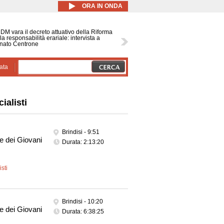
ORA IN ONDA
CDM vara il decreto attuativo della Riforma
la responsabilità erariale: intervista a
nato Centrone
ata
ialisti
Brindisi -
9:51
e dei Giovani
Durata: 2:13:20
sti
Brindisi -
10:20
e dei Giovani
Durata: 6:38:25