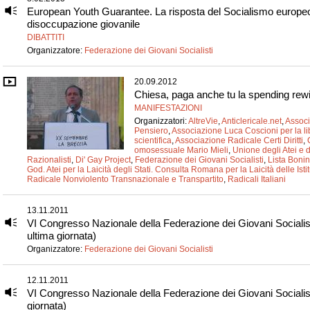
European Youth Guarantee. La risposta del Socialismo europeo
disoccupazione giovanile
DIBATTITI
Organizzatore:
Federazione dei Giovani Socialisti
20.09.2012
Chiesa, paga anche tu la spending rew
MANIFESTAZIONI
Organizzatori:
AltreVie
,
Anticlericale.net
,
Associ
Pensiero
,
Associazione Luca Coscioni per la lib
scientifica
,
Associazione Radicale Certi Diritti
,
omosessuale Mario Mieli
,
Unione degli Atei e d
Razionalisti
,
Di' Gay Project
,
Federazione dei Giovani Socialisti
,
Lista Bonin
God. Atei per la Laicità degli Stati. Consulta Romana per la Laicità delle Isti
Radicale Nonviolento Transnazionale e Transpartito
,
Radicali Italiani
13.11.2011
VI Congresso Nazionale della Federazione dei Giovani Socialist
ultima giornata)
Organizzatore:
Federazione dei Giovani Socialisti
12.11.2011
VI Congresso Nazionale della Federazione dei Giovani Socialist
giornata)