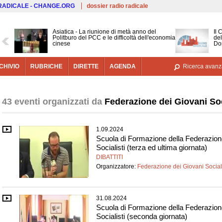
Salta al contenuto principale
 RADICALE - CHANGE.ORG
dossier radio radicale
Asiatica - La riunione di metà anno del
Il 
Politburo del PCC e le difficoltà dell'economia
del
cinese
Do
CHIVIO
RUBRICHE
DIRETTE
AGENDA
Ricerca avanz
43 eventi organizzati da
Federazione dei Giovani Soc
1.09.2024
Scuola di Formazione della Federazion
Socialisti (terza ed ultima giornata)
DIBATTITI
Organizzatore:
Federazione dei Giovani Sociali
31.08.2024
Scuola di Formazione della Federazion
Socialisti (seconda giornata)