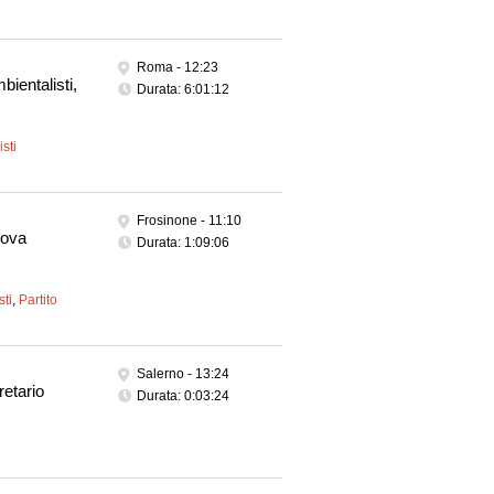
Roma -
12:23
mbientalisti,
Durata: 6:01:12
sti
Frosinone -
11:10
uova
Durata: 1:09:06
sti
,
Partito
Salerno -
13:24
etario
Durata: 0:03:24