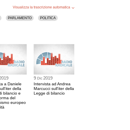
Visualizza la trascrizione automatica
PARLAMENTO
POLITICA
2019
9
2019
Dic
sta a Daniele
Intervista ad Andrea
ll'iter della
Marcucci sull'iter della
i bilancio e
Legge di bilancio
forma del
ismo europeo
ità