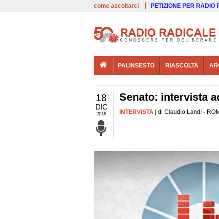
00:00
Live
come ascoltarci
PETIZIONE PER RADIO
PALINSESTO
RIASCOLTA
AR
Senato: intervista a
18
DIC
INTERVISTA
| di Claudio Landi - ROM
2018