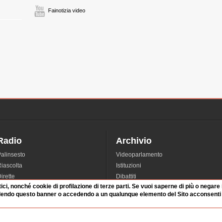
Fainotizia video
Radio
Archivio
alinsesto
Videoparlamento
iascolta
Istituzioni
irette
Dibattiti
tici, nonché cookie di profilazione di terze parti. Se vuoi saperne di più o negare
Rubriche
Manifestazioni
dendo questo banner o accedendo a un qualunque elemento del Sito acconsenti a
nterviste
Radicali
tatistiche audio/video