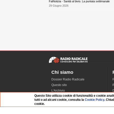
FaiNotizia - Sanità al bivio. La puntata settimanale
29 Giugno 2026
Chi siamo
Dossier Radio Radicale
P
Questo sito
R
L'Archivio
D
Questo Sito utilizza cookie di funzionalità e cookie anali
Redazione
tutti o ad alcuni cookie, consulta la
Cookie Policy
. Chiu
La musica da Requiem
I
cookie.
Infrastruttura informatica
S
Contattaci