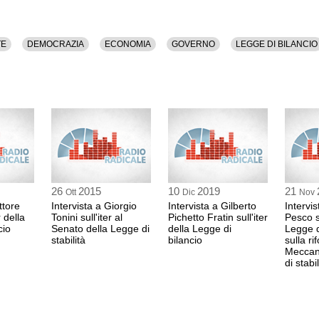
TE
DEMOCRAZIA
ECONOMIA
GOVERNO
LEGGE DI BILANCIO
26
2015
10
2019
21
Ott
Dic
Nov
ttore
Intervista a Giorgio
Intervista a Gilberto
Intervi
r della
Tonini sull'iter al
Pichetto Fratin sull'iter
Pesco su
cio
Senato della Legge di
della Legge di
Legge d
stabilità
bilancio
sulla ri
Meccan
di stabil