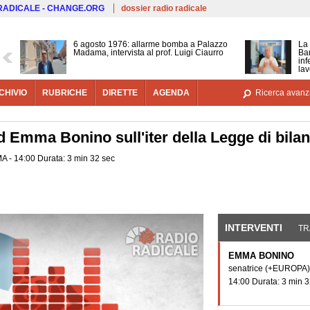
Salta al contenuto principale
 RADICALE - CHANGE.ORG
dossier radio radicale
6 agosto 1976: allarme bomba a Palazzo
La 
Madama, intervista al prof. Luigi Ciaurro
Bar
inf
lav
CHIVIO
RUBRICHE
DIRETTE
AGENDA
Ricerca avanz
d Emma Bonino sull'iter della Legge di bila
A - 14:00 Durata: 3 min 32 sec
INTERVENTI
(SCHE
TR
EMMA BONINO
senatrice
(+EUROPA)
14:00 Durata: 3 min 3