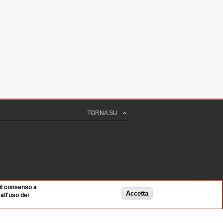
TORNA SU
 il consenso a
Accetta
ll'uso dei