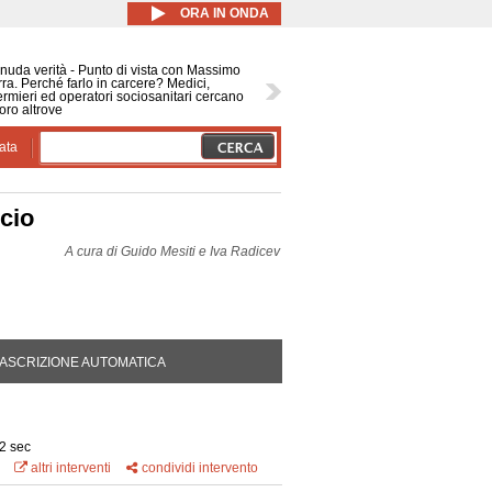
ORA IN ONDA
nuda verità - Punto di vista con Massimo
ra. Perché farlo in carcere? Medici,
ermieri ed operatori sociosanitari cercano
oro altrove
ata
ncio
A cura di
Guido Mesiti e Iva Radicev
DA ATTIVA)
ASCRIZIONE AUTOMATICA
2 sec
altri interventi
condividi intervento