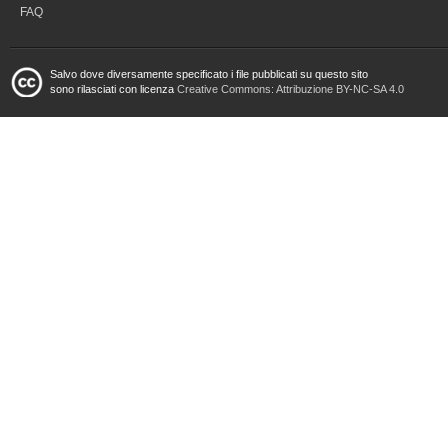
FAQ
Salvo dove diversamente specificato i file pubblicati su questo sito
sono rilasciati con licenza
Creative Commons: Attribuzione BY-NC-SA 4.0