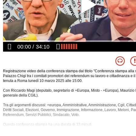
00:00
34:10
Registrazione video della conferenza stampa dal titolo "Conferenza stampa alla vi
Palazzo Chigi tra i comitati promotori dei referendum su lavoro e cittadinanza e i
tenuta a Roma lunedì 10 marzo 2025 alle 15:00.
Con Riccardo Magi (deputato, segretario di +Europa, Misto - +Europa), Maurizio 
generale della CGIL).
Tra gli argomenti discussi: +europa, Amministrative, Amministrazione, Cgil, Cittadin
Diritti Sociali, Elezioni, Governo, Immigrazione, Informazione, Lavoro, Meloni, Part
Referendum, Servizi
Pubblici, Sindacato, Voto.
Questa conferenza stampa ha una durata di 33 minuti.
Oltre al formato video è disponibile anche la versione nel solo formato audio.