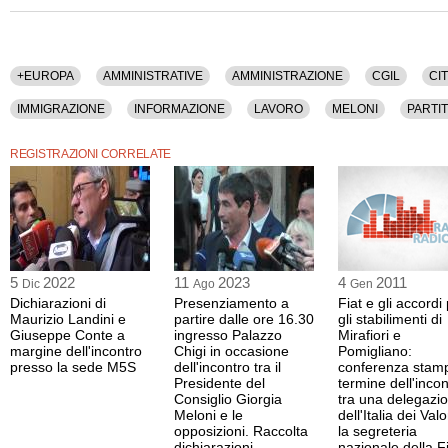
+EUROPA
AMMINISTRATIVE
AMMINISTRAZIONE
CGIL
CI
IMMIGRAZIONE
INFORMAZIONE
LAVORO
MELONI
PARTIT
REGISTRAZIONI CORRELATE
5
2022
11
2023
4
2011
Dic
Ago
Gen
Dichiarazioni di
Presenziamento a
Fiat e gli accordi
Maurizio Landini e
partire dalle ore 16.30
gli stabilimenti di
Giuseppe Conte a
ingresso Palazzo
Mirafiori e
margine dell'incontro
Chigi in occasione
Pomigliano:
presso la sede M5S
dell'incontro tra il
conferenza stamp
Presidente del
termine dell'incon
Consiglio Giorgia
tra una delegazi
Meloni e le
dell'Italia dei Valo
opposizioni. Raccolta
la segreteria
dichiarazioni
nazionale della 