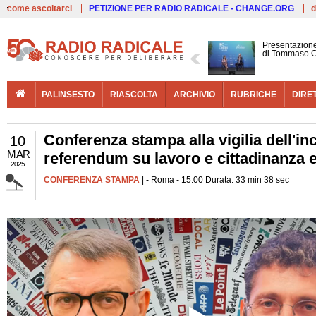
Live
come ascoltarci
PETIZIONE PER RADIO RADICALE - CHANGE.ORG
d
Presentazione
di Tommaso C
PALINSESTO
RIASCOLTA
ARCHIVIO
RUBRICHE
DIRE
Conferenza stampa alla vigilia dell'in
10
MAR
referendum su lavoro e cittadinanza 
2025
CONFERENZA STAMPA
| - Roma - 15:00 Durata: 33 min 38 sec