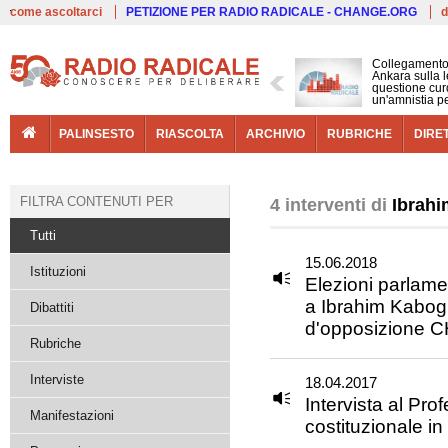
Live
come ascoltarci
PETIZIONE PER RADIO RADICALE - CHANGE.ORG
d
Collegamento
Ankara sulla l
questione cur
un'amnistia p
PALINSESTO
RIASCOLTA
ARCHIVIO
RUBRICHE
DIRE
FILTRA CONTENUTI PER
4 interventi di
Ibrah
Tutti
15.06.2018
Istituzioni
Elezioni parlamen
a Ibrahim Kabogl
Dibattiti
d'opposizione 
Rubriche
Interviste
18.04.2017
Intervista al Pr
Manifestazioni
costituzionale in