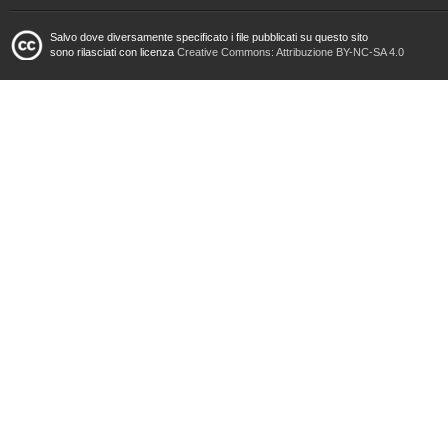
Salvo dove diversamente specificato i file pubblicati su questo sito
sono rilasciati con licenza
Creative Commons: Attribuzione BY-NC-SA 4.0