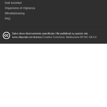
Dati societari
Organismo di Vigilanza
Whistleblowing
FAQ
Salvo dove diversamente specificato i file pubblicati su questo sito
sono rilasciati con licenza
Creative Commons: Attribuzione BY-NC-SA 4.0