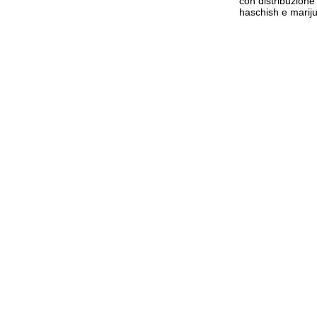
con distribuzione 
haschish e marij