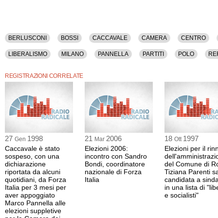
Partiti, Polo, Referendum, Taradash, Uninominale.
BERLUSCONI
BOSSI
CACCAVALE
CAMERA
CENTRO
LIBERALISMO
MILANO
PANNELLA
PARTITI
POLO
RE
REGISTRAZIONI CORRELATE
27
1998
21
2006
18
1997
Gen
Mar
Ott
Caccavale è stato
Elezioni 2006:
Elezioni per il ri
sospeso, con una
incontro con Sandro
dell'amministrazi
dichiarazione
Bondi, coordinatore
del Comune di R
riportata da alcuni
nazionale di Forza
Tiziana Parenti s
quotidiani, da Forza
Italia
candidata a sind
Italia per 3 mesi per
in una lista di "lib
aver appoggiato
e socialisti"
Marco Pannella alle
elezioni suppletive