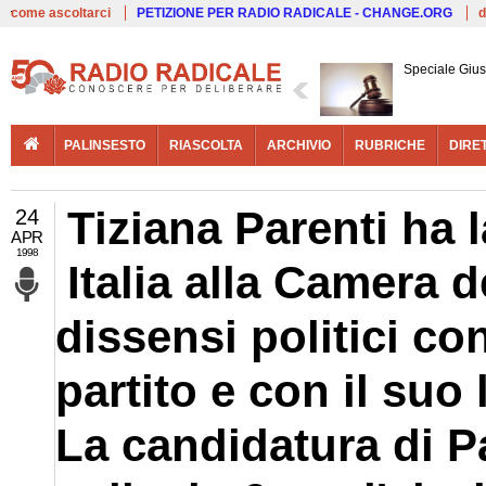
Live
come ascoltarci
PETIZIONE PER RADIO RADICALE - CHANGE.ORG
d
Speciale Giust
PALINSESTO
RIASCOLTA
ARCHIVIO
RUBRICHE
DIRE
Tiziana Parenti ha 
24
APR
1998
Italia alla Camera d
dissensi politici con
partito e con il suo
La candidatura di P