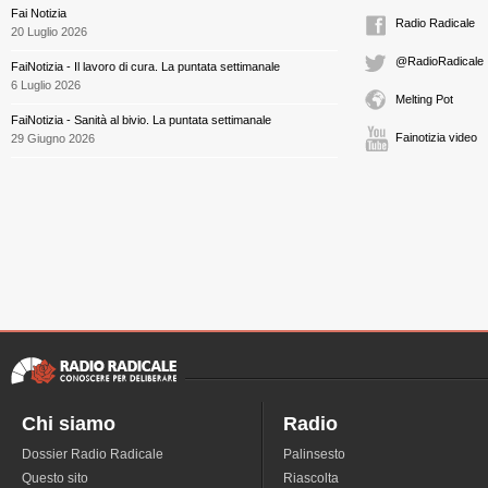
Fai Notizia
Radio Radicale
20 Luglio 2026
@RadioRadicale
FaiNotizia - Il lavoro di cura. La puntata settimanale
6 Luglio 2026
Melting Pot
FaiNotizia - Sanità al bivio. La puntata settimanale
Fainotizia video
29 Giugno 2026
Chi siamo
Radio
Dossier Radio Radicale
Palinsesto
Questo sito
Riascolta