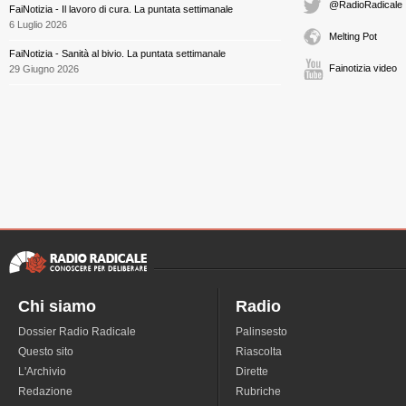
@RadioRadicale
FaiNotizia - Il lavoro di cura. La puntata settimanale
6 Luglio 2026
Melting Pot
FaiNotizia - Sanità al bivio. La puntata settimanale
Fainotizia video
29 Giugno 2026
Chi siamo
Radio
Dossier Radio Radicale
Palinsesto
Questo sito
Riascolta
L'Archivio
Dirette
Redazione
Rubriche