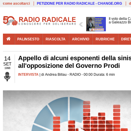
Live
come ascoltarci
PETIZIONE PER RADIO RADICALE - CHANGE.ORG
d
Il voto della 
a Galeazzo B
PALINSESTO
RIASCOLTA
ARCHIVIO
RUBRICHE
DIRE
Appello di alcuni esponenti della sini
14
SET
all'opposizione del Governo Prodi
1998
INTERVISTA
| di Andrea Billau - RADIO - 00:00 Durata: 6 min