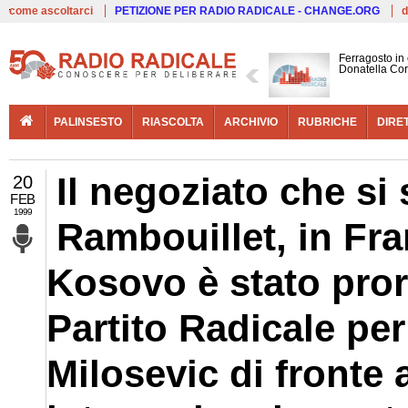
Live
come ascoltarci
PETIZIONE PER RADIO RADICALE - CHANGE.ORG
d
Ferragosto in
Donatella Cor
PALINSESTO
RIASCOLTA
ARCHIVIO
RUBRICHE
DIRE
Il negoziato che si
20
FEB
1999
Rambouillet, in Fra
Kosovo è stato proro
Partito Radicale per
Milosevic di fronte 