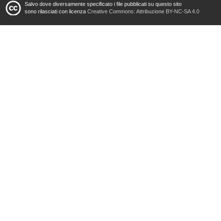
Salvo dove diversamente specificato i file pubblicati su questo sito
sono rilasciati con licenza
Creative Commons: Attribuzione BY-NC-SA 4.0