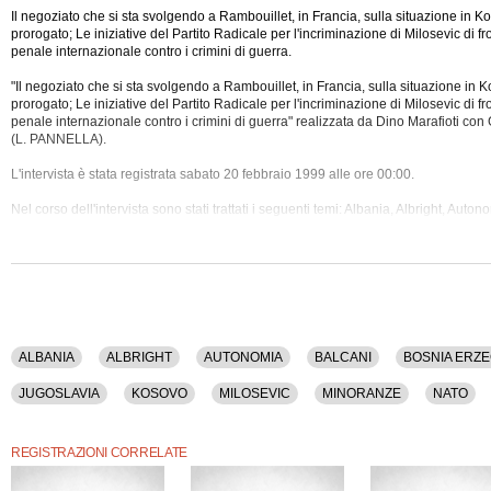
Il negoziato che si sta svolgendo a Rambouillet, in Francia, sulla situazione in K
prorogato; Le iniziative del Partito Radicale per l'incriminazione di Milosevic di fr
penale internazionale contro i crimini di guerra.
"Il negoziato che si sta svolgendo a Rambouillet, in Francia, sulla situazione in 
prorogato; Le iniziative del Partito Radicale per l'incriminazione di Milosevic di fr
penale internazionale contro i crimini di guerra" realizzata da Dino Marafioti con
(L. PANNELLA).
L'intervista è stata
registrata sabato 20 febbraio 1999 alle ore 00:00.
Nel corso dell'intervista sono stati trattati i seguenti temi: Albania, Albright, Auto
Erzegovina, Diritti Civili, Francia, Giustizia, Guerra, Jugoslavia, Kosovo, Milosev
Onu, Pace, Pace, Partito Radicale, Penale, Russia, Scognamiglio, Serbia, Tribun
Usa.
ALBANIA
ALBRIGHT
AUTONOMIA
BALCANI
BOSNIA ERZ
JUGOSLAVIA
KOSOVO
MILOSEVIC
MINORANZE
NATO
SCOGNAMIGLIO
SERBIA
TRIBUNALE INTERNAZIONALE
USA
REGISTRAZIONI CORRELATE