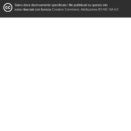
Salvo dove diversamente specificato i file pubblicati su questo sito
sono rilasciati con licenza
Creative Commons: Attribuzione BY-NC-SA 4.0