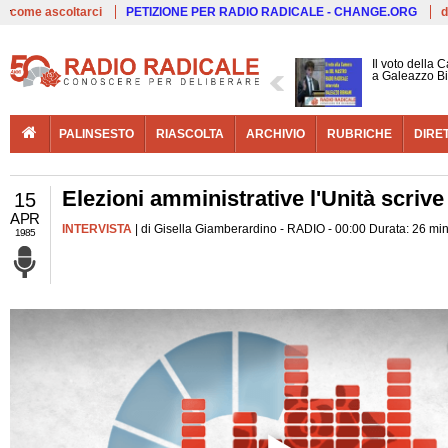
Live
come ascoltarci
PETIZIONE PER RADIO RADICALE - CHANGE.ORG
d
Il voto della 
a Galeazzo B
PALINSESTO
RIASCOLTA
ARCHIVIO
RUBRICHE
DIRE
Elezioni amministrative l'Unità scrive
15
APR
INTERVISTA
| di Gisella Giamberardino - RADIO - 00:00 Durata: 26 mi
1985