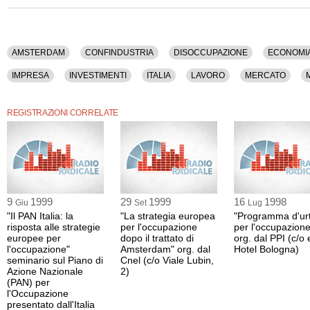
Tra gli argomenti discussi: Amsterdam, Confindustria, Disoccupazione, Economia
Finanziamenti, Fisco, Flessibilita', Impresa, Investimenti, Italia, Lavoro, Mercato,
Moneta, Occupazione, Stato, Sud, Tasse, Unione Europea.
La registrazione audio di questo convegno ha una durata di 5 ore e 16 minuti.
AMSTERDAM
CONFINDUSTRIA
DISOCCUPAZIONE
ECONOMI
IMPRESA
INVESTIMENTI
ITALIA
LAVORO
MERCATO
UNIONE EUROPEA
REGISTRAZIONI CORRELATE
9
1999
29
1999
16
1998
Giu
Set
Lug
"Il PAN Italia: la
"La strategia europea
"Programma d'ur
risposta alle strategie
per l'occupazione
per l'occupazione
europee per
dopo il trattato di
org. dal PPI (c/o 
l'occupazione"
Amsterdam" org. dal
Hotel Bologna)
seminario sul Piano di
Cnel (c/o Viale Lubin,
Azione Nazionale
2)
(PAN) per
l'Occupazione
presentato dall'Italia