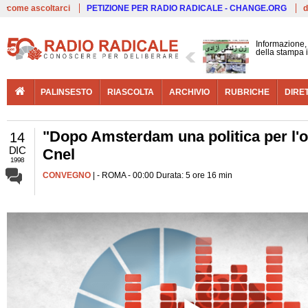
Live
come ascoltarci
PETIZIONE PER RADIO RADICALE - CHANGE.ORG
d
Informazione, 
della stampa 
PALINSESTO
RIASCOLTA
ARCHIVIO
RUBRICHE
DIRE
"Dopo Amsterdam una politica per l'
14
DIC
Cnel
1998
CONVEGNO
| - ROMA - 00:00 Durata: 5 ore 16 min