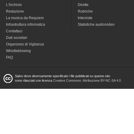
L'Archivio
Dirette
Redazione
Rubriche
La musica da Requiem
Interviste
Infrastruttura informatica
Statistiche audio/video
Contattaci
Dati societari
Organismo di Vigilanza
Whistleblowing
FAQ
Salvo dove diversamente specificato i file pubblicati su questo sito
sono rilasciati con licenza
Creative Commons: Attribuzione BY-NC-SA 4.0