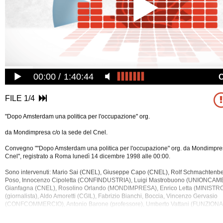
00:00
1:40:44
FILE 1/4
"Dopo Amsterdam una politica per l'occupazione" org.
da Mondimpresa c/o la sede del Cnel.
Convegno ""Dopo Amsterdam una politica per l'occupazione" org. da Mondimpres
Cnel", registrato a Roma lunedì 14 dicembre 1998 alle 00:00.
Sono intervenuti: Mario Sai (CNEL), Giuseppe Capo (CNEL), Rolf Schmachtenb
Poso, Innocenzo Cipoletta (CONFINDUSTRIA), Luigi Mastrobuono (UNIONCAM
Gianfagna (CNEL), Rosolino Orlando (MONDIMPRESA), Enrico Letta (MINISTRO),
(giornalista), Aldo Amoretti (CGIL), Fabrizio Bianchi, Boccia, Vincenzo Gervasio
(CONFCOMMERCIO), Antonio Barone (professore), Umberto Vattani (FUNZIONARI
Pavan.