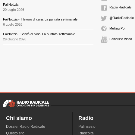
Fai Notizia
Radio Radicale
20 Luglio 2026
@RadioRadicale
FaiNotizia - Il lavoro di cura. La puntata settimanale
6 Luglio 2026
Melting Pot
FaiNotizia - Sanità al bivio. La puntata settimanale
Fainotizia video
29 Giugno 2026
Chi siamo
Radio
Dossier Radio Radicale
Palinsesto
Questo sito
Riascolta