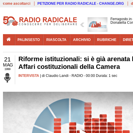
Live
come ascoltarci
PETIZIONE PER RADIO RADICALE - CHANGE.ORG
d
Ferragosto in
Donatella Cor
PALINSESTO
RIASCOLTA
ARCHIVIO
RUBRICHE
DIRE
Riforme istituzionali: si è già arena
21
MAG
Affari costituzionali della Camera
1999
INTERVISTA
| di Claudio Landi - RADIO - 00:00 Durata: 1 sec