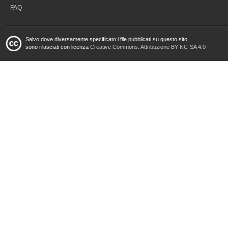
FAQ
Salvo dove diversamente specificato i file pubblicati su questo sito
sono rilasciati con licenza
Creative Commons: Attribuzione BY-NC-SA 4.0