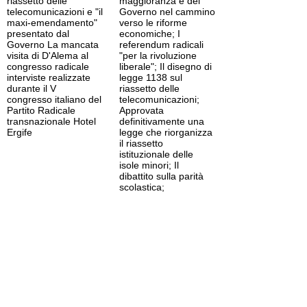
riassetto delle
maggioranza e del
telecomunicazioni e "il
Governo nel cammino
maxi-emendamento"
verso le riforme
presentato dal
economiche; I
Governo La mancata
referendum radicali
visita di D'Alema al
"per la rivoluzione
congresso radicale
liberale"; Il disegno di
interviste realizzate
legge 1138 sul
durante il V
riassetto delle
congresso italiano del
telecomunicazioni;
Partito Radicale
Approvata
transnazionale Hotel
definitivamente una
Ergife
legge che riorganizza
il riassetto
istituzionale delle
isole minori; Il
dibattito sulla parità
scolastica;