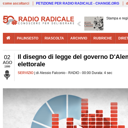
Live
come ascoltarci
PETIZIONE PER RADIO RADICALE - CHANGE.ORG
d
Stampa e reg
PALINSESTO
RIASCOLTA
ARCHIVIO
RUBRICHE
DIRE
Il disegno di legge del governo D'Alem
02
AGO
elettorale
1999
SERVIZIO
| di Alessio Falconio - RADIO - 00:00 Durata: 4 sec