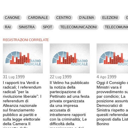
CANONE
CARDINALE
CENTRO
D'ALEMA
ELEZIONI
RAI
SINISTRA
SPOT
TELECOMUNICAZIONI
TELECOMUNI
REGISTRAZIONI CORRELATE
31
1999
22
1999
4
1999
Lug
Lug
Ago
I rapporti tra Verdi e
Il Velino ha pubblicato
Oggi il Consiglio 
radicali; I referendum
la notizia della
Ministri vara il
radicali "per la
partecipazione di
provvedimento su
rivoluzione liberale": I
Pettinato ad una festa
par condicio; La
referendum di
privata organizzata
posizione assunt
Alleanza nazionale
da una impresa
Democratici di
sul finanziamento
accusata di
Sinistra rispetto a
pubblico ai partiti e
intrattenere rapporti
quesiti referendar
sulla legge elettorale
con la criminalità; Le
proposti dalla Lis
della Camera Il
difficoltà della
Bonino