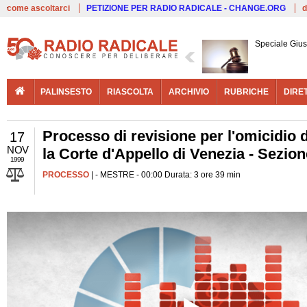
Live
come ascoltarci
PETIZIONE PER RADIO RADICALE - CHANGE.ORG
d
Speciale Giust
PALINSESTO
RIASCOLTA
ARCHIVIO
RUBRICHE
DIRE
Processo di revisione per l'omicidio 
17
NOV
la Corte d'Appello di Venezia - Sezion
1999
PROCESSO
| - MESTRE - 00:00 Durata: 3 ore 39 min