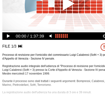
00:00
1:37:39
FILE 1/3
Processo di revisione per l'omicidio del commissario Luigi Calabresi (Sofri + 3) p
d'Appello di Venezia - Sezione IV penale.
Registrazione audio integrale dell'udienza di "Processo di revisione per l'omicid
Luigi Calabresi (Sofri + 3) presso la Corte d'Appello di Venezia - Sezione IV pena
Mestre mercoledì 17 novembre 1999.
Durante il processo sono stati trattati i seguenti argomenti: Bompressi, Calabresi
Marino, Pietrostefani, Sofri, Terrorismo.
La registrazione audio dell'udienza ha una durata di 3 ore e 39 minuti.
È
possibile scaricare il file dell'audio integrale nelle prime 3 settimane dalla pub
processo cliccando sull'apposita icona download.