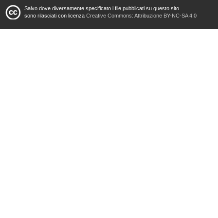
Salvo dove diversamente specificato i file pubblicati su questo sito
sono rilasciati con licenza
Creative Commons: Attribuzione BY-NC-SA 4.0