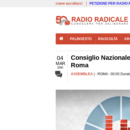
00:00
Live
come ascoltarci
PETIZIONE PER RADIO
PALINSESTO
RIASCOLTA
AR
Consiglio Nazionale 
04
MAR
Roma
2000
ASSEMBLEA
| - ROMA - 00:00 Durata