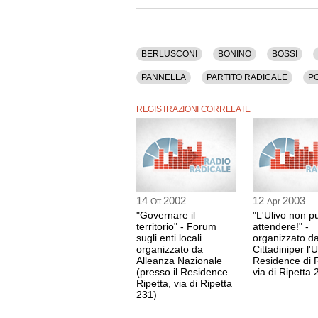
Tra gli argomenti discussi: Berlusconi, Bonino,
Droga, Elezioni, Famiglia, Pannella, Partito Ra
BERLUSCONI
BONINO
BOSSI
PANNELLA
PARTITO RADICALE
PO
REGISTRAZIONI CORRELATE
14
2002
12
2003
Ott
Apr
"Governare il
"L'Ulivo non p
territorio" - Forum
attendere!" -
sugli enti locali
organizzato d
organizzato da
Cittadiniper l'U
Alleanza Nazionale
Residence di R
(presso il Residence
via di Ripetta 
Ripetta, via di Ripetta
231)