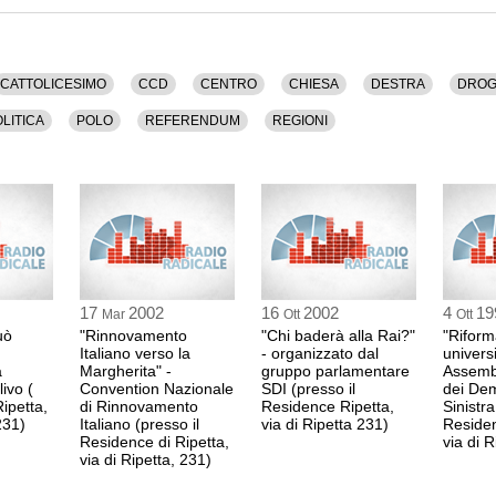
riprende
 Bossi, Cattolicesimo, Ccd, Centro, Chiesa, Destra,
dicale, Politica, Polo, Referendum, Regioni.
MARCO FOLLINI
CATTOLICESIMO
CCD
CENTRO
CHIESA
DESTRA
DRO
CCD
1:49 Durata: 2 min
LITICA
POLO
REFERENDUM
REGIONI
GIUSEPPE DEL B
CCD
1:51 Durata: 3 min
MAURIZIO RONCO
CCD
17
2002
16
2002
4
19
Mar
Ott
Ott
1:54 Durata: 10 min
uò
"Rinnovamento
"Chi baderà alla Rai?"
"Rifor
Italiano verso la
- organizzato dal
universi
a
Margherita" -
gruppo parlamentare
Assemb
MARISA FAGÀ
livo (
Convention Nazionale
SDI (presso il
dei Dem
CCD
ipetta,
di Rinnovamento
Residence Ripetta,
Sinistra
231)
Italiano (presso il
via di Ripetta 231)
Residen
2:04 Durata: 10 min
Residence di Ripetta,
via di R
via di Ripetta, 231)
PIER FERDINANDO