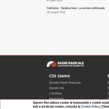
6 Luglio 2026
FaiNotizia - Sanità al bivio. La puntata settimanale
29 Giugno 2026
Chi siamo
Dossier Radio Radicale
P
Questo sito
R
L'Archivio
D
Redazione
Questo Sito utilizza cookie di funzionalità e cookie anali
La musica da Requiem
I
tutti o ad alcuni cookie, consulta la
Cookie Policy
. Chiu