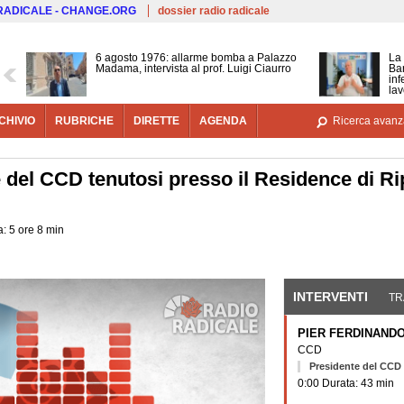
Salta al contenuto principale
 RADICALE - CHANGE.ORG
dossier radio radicale
6 agosto 1976: allarme bomba a Palazzo
La 
Madama, intervista al prof. Luigi Ciaurro
Bar
inf
lav
CHIVIO
RUBRICHE
DIRETTE
AGENDA
Ricerca avanz
del CCD tenutosi presso il Residence di Ripe
: 5 ore 8 min
INTERVENTI
(SCHE
TR
PIER FERDINANDO
CCD
Presidente del CCD
0:00 Durata: 43 min