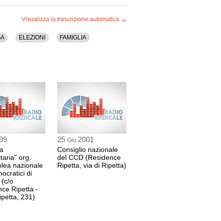
Visualizza la trascrizione automatica
GA
ELEZIONI
FAMIGLIA
ARONE
NI
99
25
2001
Giu
ma
Consiglio nazionale
taria" org.
del CCD (Residence
lea nazionale
Ripetta, via di Ripetta)
ocratici di
 (c/o
ce Ripetta -
ipetta, 231)
 CASINI