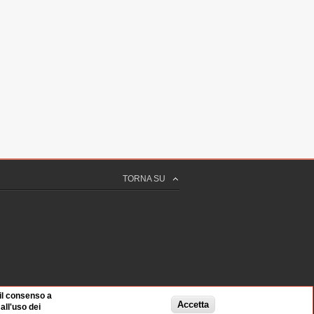
TORNA SU
RIO BIASCO
NDO
 il consenso a
Accetta
ll'uso dei