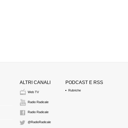
CCD
2:14 Durata: 3 min
SALVATORE COM
CCD
2:17 Durata: 10 min
DI DOMENICO
CCD
Segretario Provinci
2:27 Durata: 9 min
ALTRI CANALI
PODCAST E RSS
ALESSANDRO FOR
CCD
Rubriche
Web TV
2:36 Durata: 15 min
Radio Radicale
ROBERTO CASSA
Radio Radicale
CCD
2:51 Durata: 8 min
@RadioRadicale