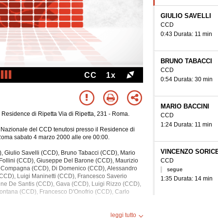
GIULIO SAVELLI
CCD
0:43 Durata: 11 min
BRUNO TABACCI
CCD
CC
1x
0:54 Durata: 30 min
MARIO BACCINI
 Residence di Ripetta Via di Ripetta, 231 - Roma.
CCD
1:24 Durata: 11 min
 Nazionale del CCD tenutosi presso il Residence di
a Roma sabato 4 marzo 2000 alle ore 00:00.
VINCENZO SORIC
, Giulio Savelli (CCD), Bruno Tabacci (CCD), Mario
CCD
Follini (CCD), Giuseppe Del Barone (CCD), Maurizio
e Compagna (CCD), Di Domenico (CCD), Alessandro
segue
(CCD), Luigi Maninetti (CCD), Francesco Saverio
1:35 Durata: 14 min
ne De Santis (CCD), Gava (CCD), Luigi Rizzo (CCD),
Fontana (CCD), Francesco D'Onofrio (CCD), Carlo
VINCENZO SORIC
CCD
rata di 5 ore e 8 minuti.
leggi tutto