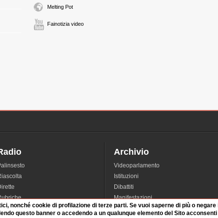
Melting Pot
ROLLI
CCD
Fainotizia video
segue
2:59 Durata: 8 min
ROLLI
CCD
riprende
LUIGI MANINETTI
CCD
3:07 Durata: 4 min
Radio
Archivio
FRANCESCO SAVE
alinsesto
Videoparlamento
CCD
3:11 Durata: 7 min
iascolta
Istituzioni
irette
Dibattiti
Rubriche
Manifestazioni
MARCELLO DI TO
tici, nonché cookie di profilazione di terze parti. Se vuoi saperne di più o negare
nterviste
Radicali
CCD
dendo questo banner o accedendo a un qualunque elemento del Sito acconsenti a