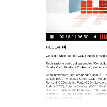
00:17
1:36:50
FILE 1/4
Consiglio Nazionale del CCD tenutosi presso il
Registrazione audio dell'assemblea "Consiglio
Ripetta Via di Ripetta, 231 - Roma", svoltasi 
Sono intervenuti: Pier Ferdinando Casini (CCD)
Baccini (CCD), Vincenzo Sorice (CCD), Marco 
Ronconi (CCD), Marisa Fagà (CCD), Salvator
Forlani (CCD), Roberto Cassago
(CCD), Rolli 
Biasco (CCD), Marcello Di Tondo (CCD), Carmi
Pistorio (CCD), Tarcisio Zobbi (CCD), Sandro 
Amedeo Giovanardi (CCD).
La registrazione audio dell'assemblea ha una du