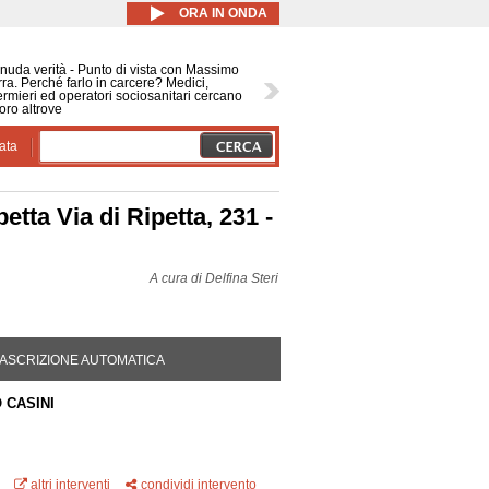
ORA IN ONDA
nuda verità - Punto di vista con Massimo
ra. Perché farlo in carcere? Medici,
ermieri ed operatori sociosanitari cercano
oro altrove
ata
tta Via di Ripetta, 231 -
A cura di
Delfina Steri
DA ATTIVA)
ASCRIZIONE AUTOMATICA
 CASINI
altri interventi
condividi intervento