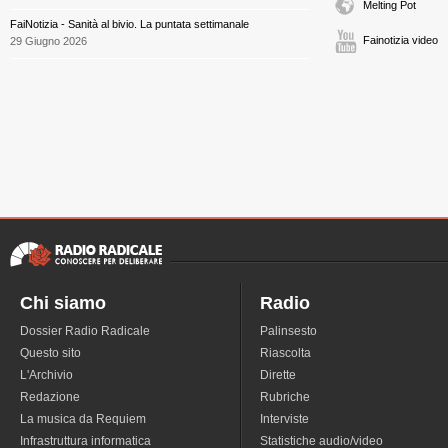
Melting Pot
FaiNotizia - Sanità al bivio. La puntata settimanale
Fainotizia video
29 Giugno 2026
Chi siamo
Radio
Dossier Radio Radicale
Palinsesto
Questo sito
Riascolta
L'Archivio
Dirette
Redazione
Rubriche
La musica da Requiem
Interviste
Infrastruttura informatica
Statistiche audio/video