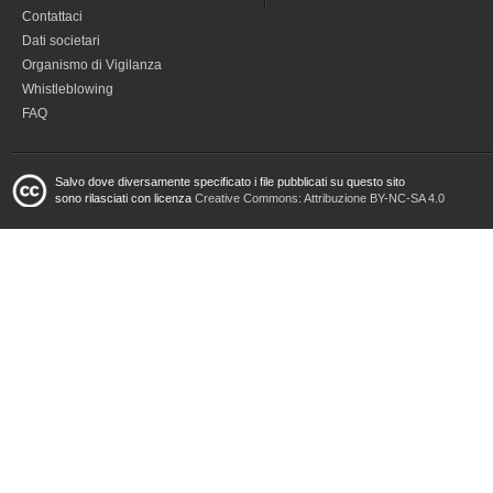
Contattaci
Dati societari
Organismo di Vigilanza
Whistleblowing
FAQ
Salvo dove diversamente specificato i file pubblicati su questo sito
sono rilasciati con licenza
Creative Commons: Attribuzione BY-NC-SA 4.0