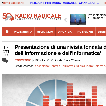
Live
come ascoltarci
PETIZIONE PER RADIO RADICALE - CHANGE.ORG
d
Presentazione
di Tommaso C
PALINSESTO
RIASCOLTA
ARCHIVIO
RUBRICHE
DIRE
Presentazione di una rivista fondata da
17
OTT
dell'informazione e dell'informatica'
1985
CONVEGNO
| - ROMA - 00:00 Durata: 1 ora 26 min
Organizzatori:
Fondazione Centro di iniziativa giuridica Piero Calaman