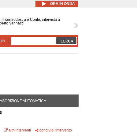
ORA IN ONDA
, il centrodestra e Conte: intervista a
berto Vannacci
ata
DA ATTIVA)
ASCRIZIONE AUTOMATICA
I
altri interventi
condividi intervento