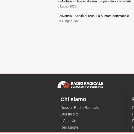
FaiNotizia - Il lavoro di cura. La puntata settimanale
6 Luglio 2026
FaiNotizia - Sanità al bivio. La puntata settimanale
29 Giugno 2026
Chi siamo
Dossier Radio Radicale
P
Questo sito
R
L'Archivio
D
Redazione