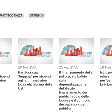
PARTITOCRAZIA
STIPENDI
20
1985
25
1998
18
Nov
Ago
Mag
Partitocrazia:
Il finanziamento della
Istituzio
tipendi
"leggina" per stipendi
politica, il dibattito
referen
tori
agli amministratori
sulla
per Se
locali ela riforma delle
depenalizzazione
Enti Loc
Usl
dell'illecito
finanziamento dei
partiti, il ruolo delle
lobbies e il controllo
dei patrimoni dei
pubblici