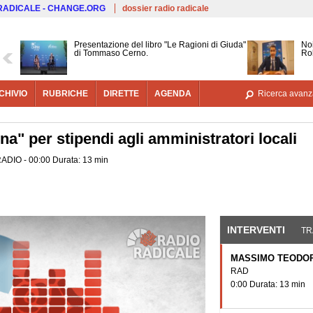
Salta al contenuto principale
 RADICALE - CHANGE.ORG
dossier radio radicale
Presentazione del libro "Le Ragioni di Giuda"
Noi
di Tommaso Cerno.
Ro
CHIVIO
RUBRICHE
DIRETTE
AGENDA
Ricerca avanz
ina" per stipendi agli amministratori locali
 RADIO - 00:00 Durata: 13 min
INTERVENTI
(SCHE
TR
MASSIMO TEODOR
RAD
0:00 Durata: 13 min