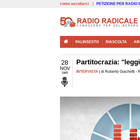
00:00
Live
come ascoltarci
PETIZIONE PER RADIO
PALINSESTO
RIASCOLTA
AR
Partitocrazia: "legg
28
NOV
INTERVISTA
| di Roberto Giachetti -
1985