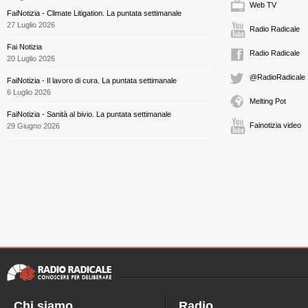
Web TV
FaiNotizia - Climate Litigation. La puntata settimanale
27 Luglio 2026
Radio Radicale
Fai Notizia
Radio Radicale
20 Luglio 2026
@RadioRadicale
FaiNotizia - Il lavoro di cura. La puntata settimanale
6 Luglio 2026
Melting Pot
FaiNotizia - Sanità al bivio. La puntata settimanale
Fainotizia video
29 Giugno 2026
Chi siamo
Radio