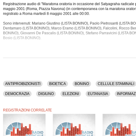
Registrazione audio di "Maratona oratoria in occasione del Satyagraha radicale p
maggio 2001 (Roma, Piazza Navona) (in contemporanea con la maratona oratoria
registrato a Roma martedì 8 maggio 2001 alle 00:00.
Sono intervenuti: Mariano Giustino (LISTA BONINO), Paolo Pietrosanti (LISTA 
Dentamaro (LISTA BONINO), Marco Eramo (LISTA BONINO), Falcolini, Rocco Ber
BONINO),
Giovanni De Pascalis (LISTA BONINO), Stefano Parravicini (LISTA B
Bosio (LISTA BONINO).
Sono stati discussi i seguenti argomenti: Antiproibizionisti, Bioetica, Bonino, Cell
Censura, Ciampi, Clonazione, Comunicazione, Coscioni, Democrazia, Digiuno, E
Informazione, Liberalismo, Lista Bonino, Milano, Nonviolenza, Par Condicio, Part
Politica, Presidenza Della Repubblica, Propaganda, Ricerca, Roma, Scienza, Se
La registrazione audio ha una durata di 24 ore e 52 minuti.
ANTIPROIBIZIONISTI
BIOETICA
BONINO
CELLULE STAMINALI
DEMOCRAZIA
DIGIUNO
ELEZIONI
EUTANASIA
INFORMAZ
PAR CONDICIO
PARTITO RADICALE
POLITICA
PRESIDENZA D
REGISTRAZIONI CORRELATE
SETE