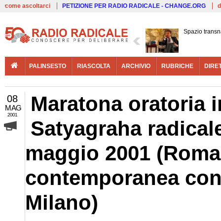
Live
come ascoltarci
PETIZIONE PER RADIO RADICALE - CHANGE.ORG
d
Spazio transn
PALINSESTO
RIASCOLTA
ARCHIVIO
RUBRICHE
DIRE
Maratona oratoria 
08
MAG
2001
Satyagraha radicale
maggio 2001 (Roma,
contemporanea con 
Milano)