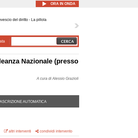
ORA IN ONDA
rovescio del diritto - La pillola
ata
lleanza Nazionale (presso
A cura di
Alessio Grazioli
DA ATTIVA)
ASCRIZIONE AUTOMATICA
altri interventi
condividi intervento