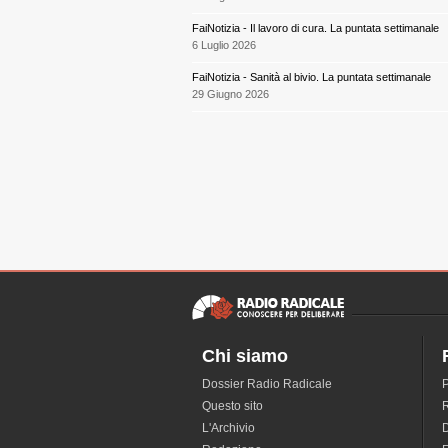
FaiNotizia - Il lavoro di cura. La puntata settimanale
6 Luglio 2026
FaiNotizia - Sanità al bivio. La puntata settimanale
29 Giugno 2026
Chi siamo
Dossier Radio Radicale
P
Questo sito
R
L'Archivio
D