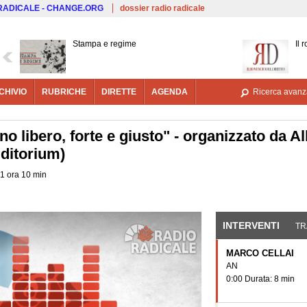
Salta al contenuto principale
 RADICALE - CHANGE.ORG
dossier radio radicale
Stampa e regime
Il 
CHIVIO
RUBRICHE
DIRETTE
AGENDA
Ricerca avanz
o libero, forte e giusto" - organizzato da A
uditorium)
 1 ora 10 min
INTERVENTI
(SCHE
TR
MARCO CELLAI
AN
0:00 Durata: 8 min