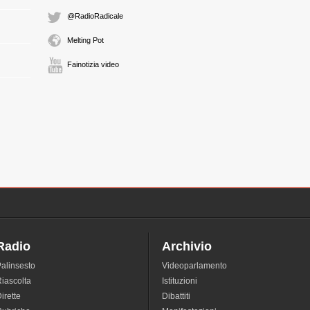
@RadioRadicale
Melting Pot
Fainotizia video
Radio
Archivio
alinsesto
Videoparlamento
iascolta
Istituzioni
irette
Dibattiti