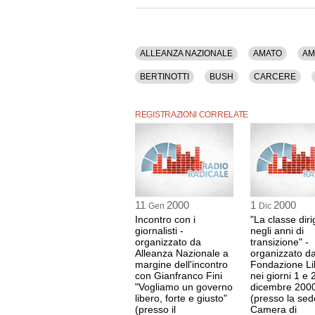
Istituzioni, Italia, Lavoro, Lazio, Lega Nord, L
Mezzogiorno, Nizza, Onu, Ordine Pubblico, Pensi
Previdenza, Prodi, Propaganda, Reddito, Regioni
Sinistra, Societa', Solidarieta' Sociale, Stato, 
Unione Europea, Universita', Urss, Voto.
ALLEANZA NAZIONALE
AMATO
AM
La registrazione audio ha una durata di 1 ora e
BERTINOTTI
BUSH
CARCERE
D'ALEMA
DEBITO PUBBLICO
DES
REGISTRAZIONI CORRELATE
FEDERALISMO
FINANZIARIA
FIRE
INDULTO
INDUSTRIA
INFRASTRU
LICENZIAMENTO
MAGISTRATURA
POLEMICHE
POLITICA
POLO
11
2000
1
2000
Gen
Dic
SESSUALITA'
SICUREZZA
SINDAC
Incontro con i
"La classe dir
giornalisti -
negli anni di
TOSCANA
TREMAGLIA
UNGHERIA
organizzato da
transizione" -
Alleanza Nazionale a
organizzato da
margine dell'incontro
Fondazione Li
con Gianfranco Fini
nei giorni 1 e 
"Vogliamo un governo
dicembre 200
libero, forte e giusto"
(presso la sed
(presso il
Camera di