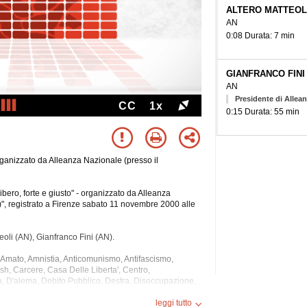
ALTERO MATTEOL
AN
0:08 Durata: 7 min
GIANFRANCO FINI
AN
Presidente di Allean
CC
1x
0:15 Durata: 55 min
organizzato da Alleanza Nazionale (presso il
bero, forte e giusto" - organizzato da Alleanza
)", registrato a Firenze sabato 11 novembre 2000 alle
eoli (AN), Gianfranco Fini (AN).
, Amato, Amnistia, Anticomunismo, Antifascismo,
ush, Carcere, Casa Delle Liberta', Centro,
ra, D'alema, Debito Pubblico, Destra, Disoccupazione,
ia, Federalismo, Finanziaria, Firenze, Fisco, Giovanni
 Impresa, Indulto, Industria, Infrastrutture, Inps,
leggi tutto