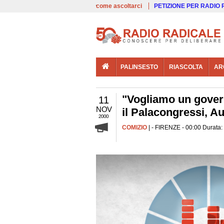
00:00
Live
come ascoltarci
PETIZIONE PER RADIO
PALINSESTO
RIASCOLTA
AR
"Vogliamo un govern
11
NOV
il Palacongressi, A
2000
COMIZIO
| - FIRENZE - 00:00 Durata: