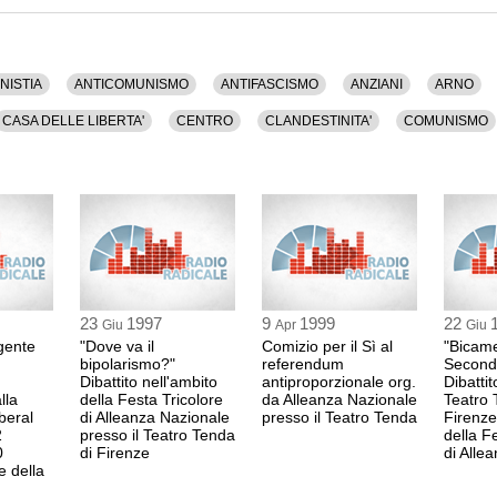
ibro, Licenziamento, Magistratura, Maltempo,
oni, Pisa, Polemiche, Politica, Polo, Poverta',
, Riforme, Rutelli, Sessualita', Sicurezza, Sindacato,
Storia, Sud, Tasse, Toscana, Tremaglia, Ungheria,
NISTIA
ANTICOMUNISMO
ANTIFASCISMO
ANZIANI
ARNO
 10 minuti.
CASA DELLE LIBERTA'
CENTRO
CLANDESTINITA'
COMUNISMO
TRA
DISOCCUPAZIONE
ELEZIONI
EST
EUROPA
EVASION
NZE
FISCO
GIOVANNI PAOLO II
GLOBALIZZAZIONE
GOVERN
TTURE
INPS
ISTITUZIONI
ITALIA
LAVORO
LAZIO
LEG
MALTEMPO
MEZZOGIORNO
NIZZA
ONU
ORDINE PUBBLICO
POVERTA'
PREVIDENZA
PRODI
PROPAGANDA
REDDITO
23
1997
9
1999
22
Giu
Apr
Giu
ATO
SINISTRA
SOCIETA'
SOLIDARIETA' SOCIALE
STATO
igente
"Dove va il
Comizio per il Sì al
"Bicame
bipolarismo?"
referendum
Second
UNIONE EUROPEA
UNIVERSITA'
URSS
VOTO
Dibattito nell'ambito
antiproporzionale org.
Dibattit
lla
della Festa Tricolore
da Alleanza Nazionale
Teatro 
beral
di Alleanza Nazionale
presso il Teatro Tenda
Firenze
2
presso il Teatro Tenda
della F
0
di Firenze
di Alle
e della