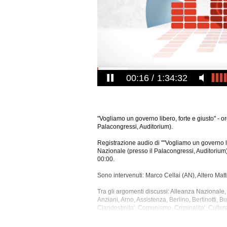
00:17
1:34:32
"Vogliamo un governo libero, forte e giusto" - 
Palacongressi, Auditorium).
Registrazione audio di ""Vogliamo un governo li
Nazionale (presso il Palacongressi, Auditorium
00:00.
Sono intervenuti: Marco Cellai (AN), Altero Matt
Tra gli argomenti discussi: Alleanza Nazionale
Anziani, Arno, Assistenza, Berlino, Bertinotti, B
Clandestinita', Comunismo, Criminalita', Cultu
Elezioni, Est, Europa, Evasione Fiscale, Famigl
Paolo Ii, Globalizzazione, Governo, Immigrazione,