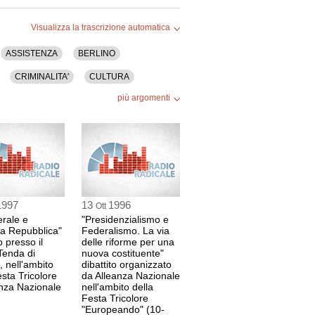
Visualizza la trascrizione automatica
ASSISTENZA
BERLINO
CRIMINALITA'
CULTURA
più argomenti
E FISCALE
FAMIGLIA
O
IMMIGRAZIONE
IMPRESA
A NORD
LIBRO
PENSIONI
PISA
REGIONI
RIFORME
RUTELLI
1997
13
1996
Ott
STORIA
SUD
TASSE
rale e
"Presidenzialismo e
a Repubblica"
Federalismo. La via
o presso il
delle riforme per una
Tenda di
nuova costituente"
, nell'ambito
dibattito organizzato
esta Tricolore
da Alleanza Nazionale
anza Nazionale
nell'ambito della
Festa Tricolore
"Europeando" (10-