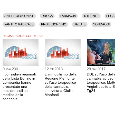
ANTIPROIBIZIONISTI
DROGA
FARMACIA
INTERNET
LEGA
PARTITO RADICALE
PROIBIZIONISMO
SALUTE
SONDAGGI
REGISTRAZIONI CORRELATE
9
2001
12
2018
28
2017
Mar
Ott
Set
I consiglieri regionali
L'immobilismo della
DDL sull'uso dell
della Lista Bonino in
Regione Piemonte
cannabis ad uso
Lombardia hanno
sull'uso terapeutico
terapeutico. Mat
presentato una
della cannabis:
Angioli ospite a 
mozione sull'uso
intervista a Giulio
Tg24
medico della
Manfredi
cannabis