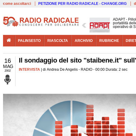
Live
come ascoltarci
PETIZIONE PER RADIO RADICALE - CHANGE.ORG
d
ADAPT - Pillo
portatilità de
operativo di S
PALINSESTO
RIASCOLTA
ARCHIVIO
RUBRICHE
DIRE
Il sondaggio del sito "staibene.it" su
16
MAG
INTERVISTA
| di Andrea De Angelis - RADIO - 00:00 Durata: 2 sec
2002