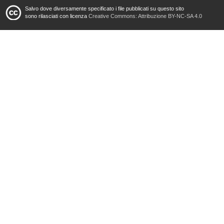
Salvo dove diversamente specificato i file pubblicati su questo sito
sono rilasciati con licenza
Creative Commons: Attribuzione BY-NC-SA 4.0