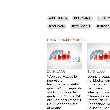
(SCRITTRICE), Cristina Bonetti (CONFINDUSTRIA
Imelde Cavalleri (I PINCO PALLINO), Barbara 
(giornalista), Giovanna Poloni (ESTEE LAUDER
Emma Petitti, Elena Cordioli, Lella Golfo (F
ASSISTENZA
BELLISARIO
CENTR
Tra gli argomenti discussi: Assistenza, Bellisar
Discriminazione, Donna, Economia, Economia, En
ECONOMIA
ENTI LOCALI
EUROPA
Ore, Istruzione, Italia, Pari Opportunita', Parlam
Ricerca, Servizi Pubblici, Servizi Sociali, Sinistr
PARLAMENTO
PARTITI
POLITICA
REGISTRAZIONI CORRELATE
La registrazione audio di questo convegno ha u
STATO
25
1998
18
2008
Set
Ott
"Competitività delle
Donne protago
imprese e
nel Mediterran
funzionamento della
Edizione del
giustizia" convegno di
Seminario
studi promosso dal
internazionale
quotidiano "Il Sole 24
"Donna, Econ
ore" tenutosi presso il
Potere" della
Four Seasons Hotel
Fondazione M
di Milano
Bellisario (Se