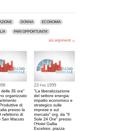
AZIONE
DONNA
ECONOMIA
ALIA
PARI OPPORTUNITA'
più argomenti
SERVIZI SOCIALI
SINISTRA
LA
998
23
1999
Feb
 delle 35 ore"
"La liberalizzazione
no organizzato
del settore energia:
artimento
impatto economico e
 Produttive di
strategico sulle
talia presso la
imprese e sul
Costituzionale Italiano e Comparato
 refettorio di
mercato" org. da "Il
o San Macuto
Sole 24 Ore" presso
l'Hotel Gallia
Excelsior, piazza