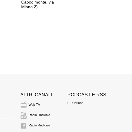
Capodimonte, via
MARIA LATELLA
Miano 2)
giornalista
1:30 Durata: 1 min
ROBERTA ANGELI
AN
segue Presidente di
1:31 Durata: 14 min
ROBERTA ANGELI
AN
riprende
MARIA LATELLA
ALTRI CANALI
PODCAST E RSS
giornalista
1:45 Durata: 5 min
Rubriche
Web TV
Radio Radicale
ELENA MARINUCC
Prima Presidente de
Radio Radicale
esponente del Psi