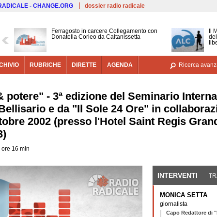
Salta al contenuto principale
 RADICALE - CHANGE.ORG
dossier radio radicale
Ferragosto in carcere Collegamento con
Il 
Donatella Corleo da Caltanissetta
del
lib
CHIVIO
RUBRICHE
DIRETTE
AGENDA
Ricerca avanz
potere" - 3ª edizione del Seminario Interna
ellisario e da "Il Sole 24 Ore" in collabora
ttobre 2002 (presso l'Hotel Saint Regis Grand
3)
 ore 16 min
INTERVENTI
(SCHE
TR
MONICA SETTA
giornalista
Capo Redattore di "