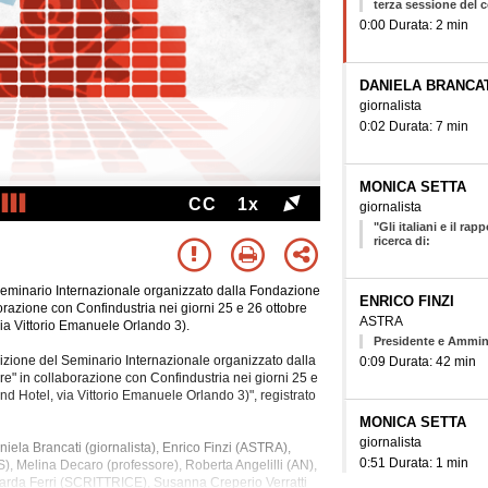
terza sessione del
0:00 Durata: 2 min
DANIELA BRANCA
giornalista
0:02 Durata: 7 min
MONICA SETTA
CC
1x
giornalista
"Gli italiani e il ra
ricerca di:
Seminario Internazionale organizzato dalla Fondazione
ENRICO FINZI
borazione con Confindustria nei giorni 25 e 26 ottobre
ASTRA
ia Vittorio Emanuele Orlando 3).
Presidente e Ammin
zione del Seminario Internazionale organizzato dalla
0:09 Durata: 42 min
re" in collaborazione con Confindustria nei giorni 25 e
nd Hotel, via Vittorio Emanuele Orlando 3)", registrato
MONICA SETTA
giornalista
niela Brancati (giornalista), Enrico Finzi (ASTRA),
0:51 Durata: 1 min
S), Melina Decaro (professore), Roberta Angelilli (AN),
arda Ferri (SCRITTRICE), Susanna Creperio Verratti