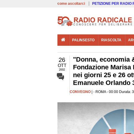
00:00
Live
come ascoltarci
PETIZIONE PER RADIO
PALINSESTO
RIASCOLTA
AR
"Donna, economia & 
26
OTT
Fondazione Marisa B
2002
nei giorni 25 e 26 o
Emanuele Orlando 
CONVEGNO
| - ROMA - 00:00 Durata: 3