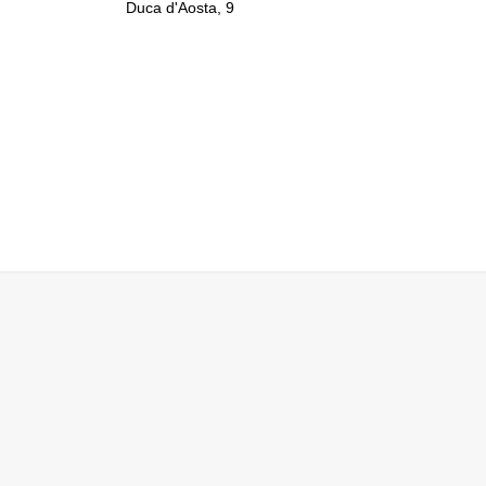
Duca d'Aosta, 9
LLI
 Alleanza Nazionale di Roma
LLI
I
lla Commissione per le Pari Opportunità, già