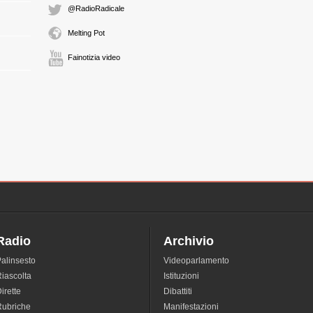
1:50 Durata: 9 min
@RadioRadicale
Melting Pot
MARIA LATELLA
giornalista
Fainotizia video
1:59 Durata: 1 min
REJANE SENAC S
Segretario Generale 
donne e uomini in 
2:00 Durata: 13 min
MARIA LATELLA
giornalista
2:13 Durata: 2 min
Radio
Archivio
EDGARDA FERRI
SCRITTRICE
alinsesto
Videoparlamento
2:15 Durata: 7 min
iascolta
Istituzioni
irette
Dibattiti
Rubriche
Manifestazioni
MARIA LATELLA