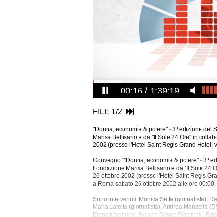
00:17
1:39:19
FILE 1/2
"Donna, economia & potere" - 3ª edizione del 
Marisa Bellisario e da "Il Sole 24 Ore" in colla
2002 (presso l'Hotel Saint Regis Grand Hotel, v
Convegno ""Donna, economia & potere" - 3ª edi
Fondazione Marisa Bellisario e da "Il Sole 24 O
26 ottobre 2002 (presso l'Hotel Saint Regis Gra
a Roma
sabato 26 ottobre 2002 alle ore 00:00.
Sono intervenuti: Monica Setta (giornalista), Da
Maria Latella (giornalista), Andrea Manzella (D
Elena Marinucci, Rejane Senac Slawinski, Edg