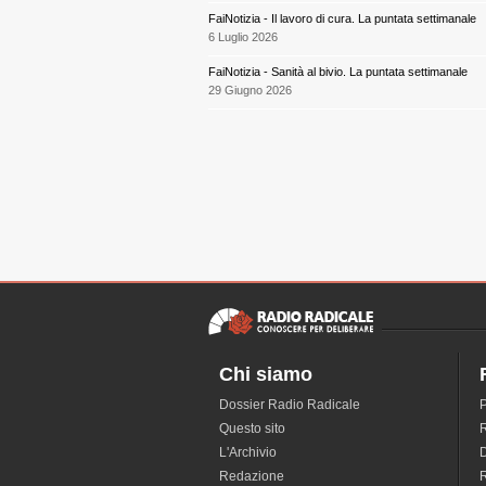
FaiNotizia - Il lavoro di cura. La puntata settimanale
6 Luglio 2026
FaiNotizia - Sanità al bivio. La puntata settimanale
29 Giugno 2026
Chi siamo
Dossier Radio Radicale
P
Questo sito
R
L'Archivio
D
Redazione