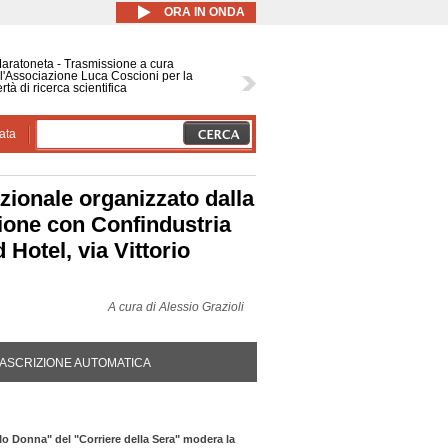
ORA IN ONDA
Maratoneta - Trasmissione a cura
l'Associazione Luca Coscioni per la
ertà di ricerca scientifica
ata
zionale organizzato dalla
zione con Confindustria
 Hotel, via Vittorio
A cura di
Alessio Grazioli
DA ATTIVA)
ASCRIZIONE AUTOMATICA
Io Donna" del "Corriere della Sera" modera la