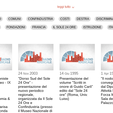
), Letizia Ortica (FI), Sandra Cioffi (UDEUR),
Santoro (SHENKER), Lucia Marchi, Silvia Vaccarezza
leggi tutto
MARIA LATELLA
), Sonia Lepore (BARILLA), Alessandro Orofino,
giornalista
ONDAZIONE BELLISARIO).
Corriere della Sera
O
COMUNI
CONFINDUSTRIA
COSTI
DESTRA
DISCRIMIN
0:52 Durata: 3 min
io, Centro, Comuni, Confindustria, Costi, Destra,
ti Locali, Europa, Fondazioni, Francia, Il Sole 24
FONDAZIONI
FRANCIA
IL SOLE 24 ORE
ISTRUZIONE
IT
ento, Partiti, Politica, Premio, Reddito, Regioni,
a, Stato.
PREMIO
REDDITO
REGIONI
RICERCA
SERVIZI PUBBLICI
ANDREA MANZEL
DS
na durata di 3 ore e 16 minuti.
Senatore
0:55 Durata: 18 min
MARIA LATELLA
giornalista
24
2003
14
1995
1
1
1:13 Durata: 6 min
Nov
Giu
Apr
niste
"Dorso Sud del Sole
Presentazione del
"Il nodo
eo - IX
24 Ore" -
volume "Scritti in
conveg
presentazione del
onore di Guido Carli"
dal Dip
MELINA DECARO
nuovo periodico
edito dal "Sole 24
Attività
professore
regionale,
ore" (Roma, Univ.
Forza I
Docente di Diritto 
omia &
organizzata da Il Sole
Luiss)
Sala del
1:19 Durata: 11 min
24 Ore e
Palazz
arisa
Confindustria (presso
conda
il Museo Nazionale di