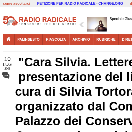
Live
come ascoltarci
PETIZIONE PER RADIO RADICALE - CHANGE.ORG
d
Speciale Giust
PALINSESTO
RIASCOLTA
ARCHIVIO
RUBRICHE
DIRE
"Cara Silvia. Lette
10
LUG
2003
presentazione del l
cura di Silvia Tortor
organizzato dal Co
Palazzo dei Conserv