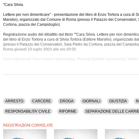
"Cara Silvia.
Lettere per non dimenticare" - presentazione del libro di Enzo Tortora a cura di Si
Marsilio), organizzato dal Comune di Roma (presso il Palazzo dei Conservatori, 
Cortona, piazza del Campidoglio).
Registrazione audio del dibattito dal titolo ""Cara Silvia. Lettere per non dimenti
del libro di Enzo Tortora a cura di Silvia Tortora (Editore Marsilio), organizzato
(presso il Palazzo dei Conservatori, Sala Pietro da Cortona, piazza del Campidogl
Roma giovedì 10 luglio 2003 alle ore
00:00.
Sono intervenuti: Piero Angela (giornalista), Pierluigi Battista (giornalista), Walter
Raffaele Della Valle (avvocato), Silvia Tortora (giornalista).
Tra gli argomenti discussi: Arresto, Carcere, Droga, Giornali, Giustizia, Informazio
Magistratura, Penale, Procedura, Responsabilita' Civile, Riforme, Separazione De
Tortora.
La registrazione audio di questo dibatto ha una durata di 1 ora.
ARRESTO
CARCERE
DROGA
GIORNALI
GIUSTIZIA
I
RESPONSABILITA' CIVILE
RIFORME
SEPARAZIONE DELLE CARRI
REGISTRAZIONI CORRELATE