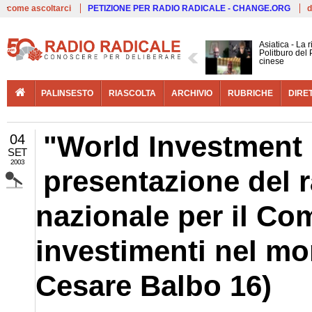
Live
come ascoltarci
PETIZIONE PER RADIO RADICALE - CHANGE.ORG
d
Asiatica - La 
Politburo del 
cinese
PALINSESTO
RIASCOLTA
ARCHIVIO
RUBRICHE
DIRE
"World Investment 
04
SET
2003
presentazione del ra
nazionale per il Co
investimenti nel mon
Cesare Balbo 16)