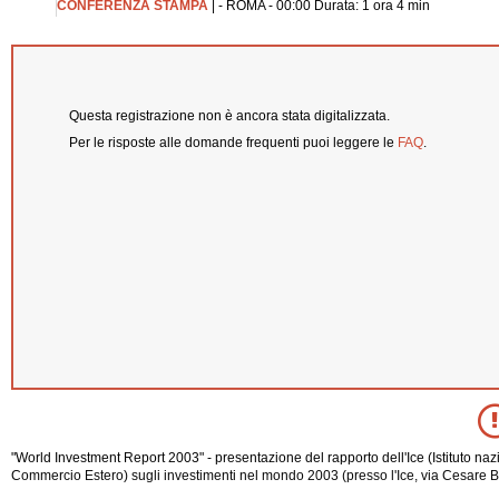
CONFERENZA STAMPA
| - ROMA - 00:00 Durata: 1 ora 4 min
Questa registrazione non è ancora stata digitalizzata.
Per le risposte alle domande frequenti puoi leggere le
FAQ
.
"World Investment Report 2003" - presentazione del rapporto dell'Ice (Istituto nazi
Commercio Estero) sugli investimenti nel mondo 2003 (presso l'Ice, via Cesare B