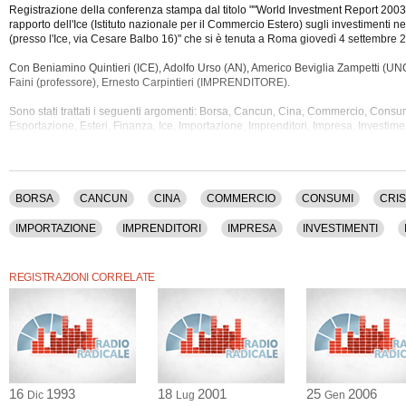
Registrazione della conferenza stampa dal titolo ""World Investment Report 2003
rapporto dell'Ice (Istituto nazionale per il Commercio Estero) sugli investimenti
(presso l'Ice, via Cesare Balbo 16)" che si è tenuta a Roma giovedì 4 settembre 2
Con Beniamino Quintieri (ICE), Adolfo Urso (AN), Americo Beviglia Zampetti (U
Faini (professore),
Ernesto Carpintieri (IMPRENDITORE).
Sono stati trattati i seguenti argomenti: Borsa, Cancun, Cina, Commercio, Consum
Esportazione, Esteri, Finanza, Ice, Importazione, Imprenditori, Impresa, Investimen
Economy, Onu, Privatizzazioni, Produzione, Statistica, Stragi, Sviluppo, Telecomu
Terrorismo Internazionale, Umts, Usa, Wto.
Questa conferenza stampa ha una durata di 1 ora e 4 minuti.
BORSA
CANCUN
CINA
COMMERCIO
CONSUMI
CRIS
IMPORTAZIONE
IMPRENDITORI
IMPRESA
INVESTIMENTI
STATISTICA
STRAGI
SVILUPPO
TELECOMUNICAZIONI
TE
REGISTRAZIONI CORRELATE
16
1993
18
2001
25
2006
Dic
Lug
Gen