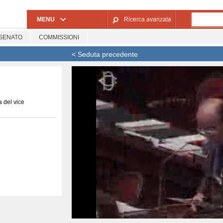
Salta al contenuto principale
MENU
Ricerca avanzata
SENATO
COMMISSIONI
< Seduta precedente
 del vice