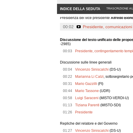
INDICE DELLA SEDUTA
TRASCRIZIONE A
La seduta è aperta
alle ore 9,30
Presidenza del vice presidente
Alfredo Bion
00:02
Presidente, comunicazioni 
Discussione del testo unificato delle propos
-2985)
00:03
Presidente, contingentamento tempi
Discussione sulle linee generali
00:04
Vincenzo Siniscalchi
(DS-U)
00:22
Marianna Li Calzi
, sottosegretario p
00:31
Mario Gazzilli
(FI)
00:44
Mario Tassone
(UDR)
00:58
Luigi Saraceni
(MISTO-VERDI-U)
01:13
Tiziana Parenti
(MISTO-SDI)
01:26
Presidente
Repliche del relatore e del Governo
01:27
Vincenzo Siniscalchi
(DS-U)