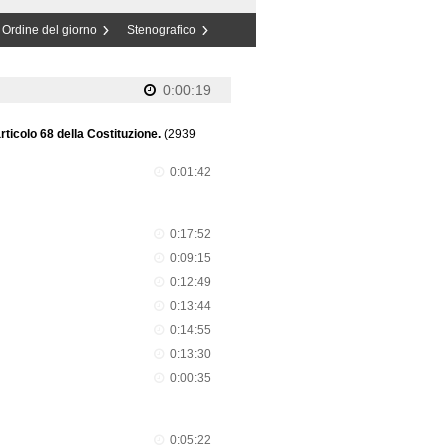
Ordine del giorno
Stenografico
0:00:19
articolo 68 della Costituzione.
(2939
0:01:42
0:17:52
0:09:15
0:12:49
0:13:44
0:14:55
0:13:30
0:00:35
0:05:22