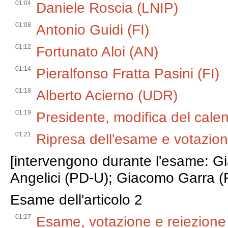
01:04
Daniele Roscia (LNIP)
01:08
Antonio Guidi (FI)
01:12
Fortunato Aloi (AN)
01:14
Pieralfonso Fratta Pasini (FI)
01:18
Alberto Acierno (UDR)
01:19
Presidente, modifica del calen
01:21
Ripresa dell'esame e votazione
[intervengono durante l'esame: Gia
Angelici (PD-U); Giacomo Garra (F
Esame dell'articolo 2
01:27
Esame, votazione e reiezione d