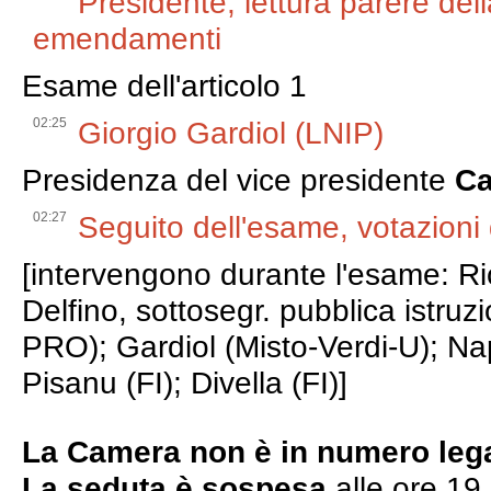
Presidente, lettura parere de
emendamenti
Esame dell'articolo 1
02:25
Giorgio Gardiol (LNIP)
Presidenza del vice presidente
Ca
02:27
Seguito dell'esame, votazion
[intervengono durante l'esame: Ri
Delfino, sottosegr. pubblica istru
PRO); Gardiol (Misto-Verdi-U); N
Pisanu (FI); Divella (FI)]
La Camera non è in numero leg
La seduta è sospesa
alle ore 19