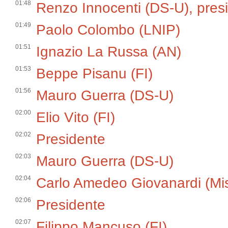
01:48
Renzo Innocenti (DS-U), pre
01:49
Paolo Colombo (LNIP)
01:51
Ignazio La Russa (AN)
01:53
Beppe Pisanu (FI)
01:56
Mauro Guerra (DS-U)
02:00
Elio Vito (FI)
02:02
Presidente
02:03
Mauro Guerra (DS-U)
02:04
Carlo Amedeo Giovanardi (Mi
02:06
Presidente
02:07
Filippo Mancuso (FI)