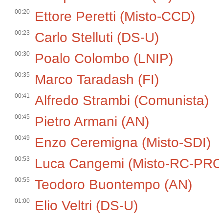
00:20
Ettore Peretti (Misto-CCD)
00:23
Carlo Stelluti (DS-U)
00:30
Poalo Colombo (LNIP)
00:35
Marco Taradash (FI)
00:41
Alfredo Strambi (Comunista)
00:45
Pietro Armani (AN)
00:49
Enzo Ceremigna (Misto-SDI)
00:53
Luca Cangemi (Misto-RC-PR
00:55
Teodoro Buontempo (AN)
01:00
Elio Veltri (DS-U)