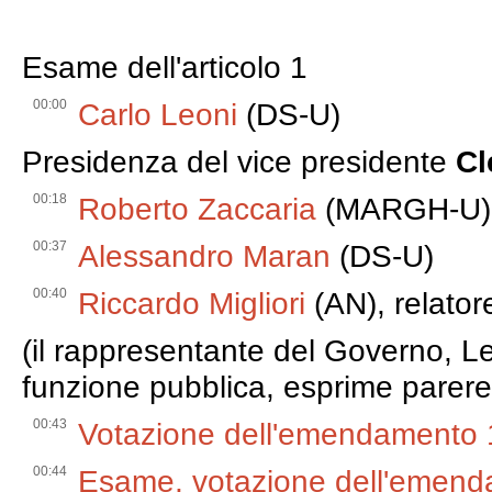
Esame dell'articolo 1
00:00
Carlo Leoni
(DS-U)
Presidenza del vice presidente
Cl
00:18
Roberto Zaccaria
(MARGH-U)
00:37
Alessandro Maran
(DS-U)
00:40
Riccardo Migliori
(AN), relator
(il rappresentante del Governo, Le
funzione pubblica, esprime parere
00:43
Votazione dell'emendamento 1.
00:44
Esame, votazione dell'emend