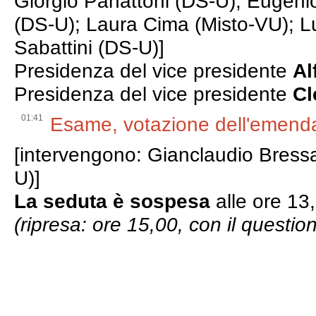
Giorgio Panattoni (DS-U); Eugeni
(DS-U); Laura Cima (Misto-VU); L
Sabattini (DS-U)]
Presidenza del vice presidente
Al
Presidenza del vice presidente
Cl
01:41
Esame, votazione dell'emend
[intervengono: Gianclaudio Bres
U)]
La seduta è sospesa
alle ore 13
(ripresa: ore 15,00, con il questio