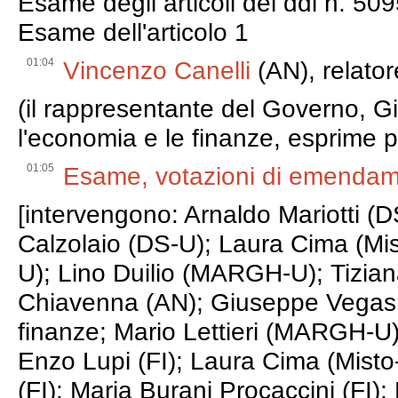
Esame degli articoli del ddl n. 5
Esame dell'articolo 1
01:04
Vincenzo Canelli
(AN), relator
(il rappresentante del Governo, G
l'economia e le finanze, esprime p
01:05
Esame, votazioni di emendamen
[intervengono: Arnaldo Mariotti (D
Calzolaio (DS-U); Laura Cima (Mi
U); Lino Duilio (MARGH-U); Tizian
Chiavenna (AN); Giuseppe Vegas, 
finanze; Mario Lettieri (MARGH-U)
Enzo Lupi (FI); Laura Cima (Misto-
(FI); Maria Burani Procaccini (FI