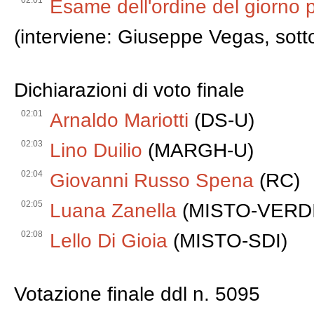
02:01
Esame dell'ordine del giorno 
(interviene: Giuseppe Vegas, sotto
Dichiarazioni di voto finale
02:01
Arnaldo Mariotti
(DS-U)
02:03
Lino Duilio
(MARGH-U)
02:04
Giovanni Russo Spena
(RC)
02:05
Luana Zanella
(MISTO-VERDI
02:08
Lello Di Gioia
(MISTO-SDI)
Votazione finale ddl n. 5095