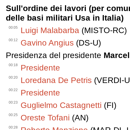
Sull'ordine dei lavori (per comu
delle basi militari Usa in Italia)
00:05
Luigi Malabarba
(MISTO-RC)
00:12
Gavino Angius
(DS-U)
Presidenza del presidente
Marcel
00:18
Presidente
00:20
Loredana De Petris
(VERDI-U
00:22
Presidente
00:23
Guglielmo Castagnetti
(FI)
00:25
Oreste Tofani
(AN)
00:28