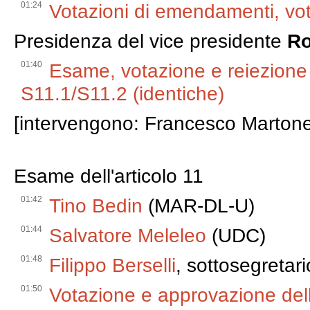
01:24
Votazioni di emendamenti, vota
Presidenza del vice presidente
Ro
01:40
Esame, votazione e reiezione d
S11.1/S11.2 (identiche)
[intervengono: Francesco Martone
Esame dell'articolo 11
01:42
Tino Bedin
(MAR-DL-U)
01:44
Salvatore Meleleo
(UDC)
01:48
Filippo Berselli
, sottosegretari
01:50
Votazione e approvazione de