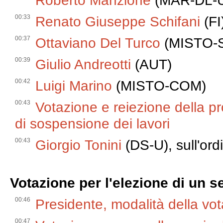
Roberto Manzione
(MAR-DL-
00:33
Renato Giuseppe Schifani
(FI
00:37
Ottaviano Del Turco
(MISTO-S
00:39
Giulio Andreotti
(AUT)
00:42
Luigi Marino
(MISTO-COM)
00:43
Votazione e reiezione della p
di sospensione dei lavori
00:43
Giorgio Tonini
(DS-U), sull'ordi
Votazione per l'elezione di un 
00:46
Presidente, modalità della vo
00:47