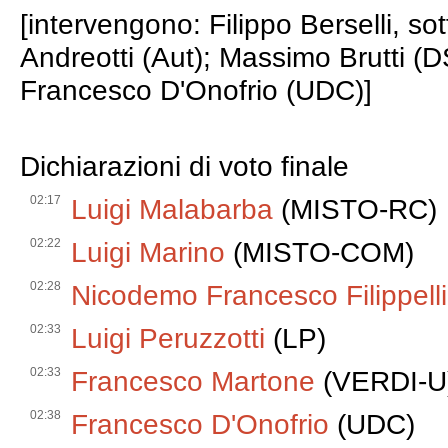
[intervengono: Filippo Berselli, sot
Andreotti (Aut); Massimo Brutti (
Francesco D'Onofrio (UDC)]
Dichiarazioni di voto finale
02:17
Luigi Malabarba
(MISTO-RC)
02:22
Luigi Marino
(MISTO-COM)
02:28
Nicodemo Francesco Filippelli
02:33
Luigi Peruzzotti
(LP)
02:33
Francesco Martone
(VERDI-U
02:38
Francesco D'Onofrio
(UDC)