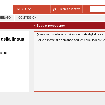
Salta al contenuto principale
MENU
Ricerca avanzata
SENATO
COMMISSIONI
< Seduta precedente
Questa registrazione non è ancora stata digitalizzata.
della lingua
Per le risposte alle domande frequenti puoi leggere l
ssione)