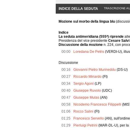
INDICE DELLA SEDUTA
TRASCRIZIONE A
Mozione sul morbo della lingua blu
(discuss
Indice
La seduta antimeridiana (555ª) riprende
all
Presidenza del vice presidente
Cesare Salvi
Discussione della mozione
n. 224, con proc
00:00
Loredana De Petris
(VERDI-U), illus
Discussione
00:16
Giovanni Pietro Murineddu
(DS-U)
00:27
Riccardo Minardo
(FI)
00:34
Sergio Agoni
(LP)
00:40
Giuseppe Ruvolo
(UDC)
00:47
Giuseppe Mulas
(AN)
00:58
Nicodemo Francesco Filippelli
(MIS
01:06
Rocco Salini
(FI)
01:25
Francesco Servello
(AN), sull'ordine
01:29
Pierluigi Petrini
(MAR-DL-U), per la 