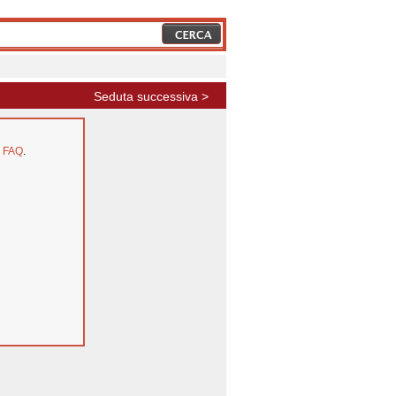
Seduta successiva >
e
FAQ
.