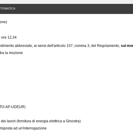
UTOMATICA
ione)
e ore 12,34
edimento abbreviato, ai sensi dell'articolo 157, comma 3, del Regolamento,
sul mor
tra la mozione
TO-AP-UDEUR)
 dei lavori (fornitura di energia elettrica a Ginostra)
risposta ad un'interrogazione