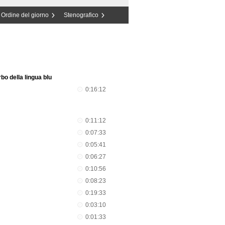
Ordine del giorno
Stenografico
bo della lingua blu
0:16:12
0:11:12
0:07:33
0:05:41
0:06:27
0:10:56
0:08:23
0:19:33
0:03:10
0:01:33