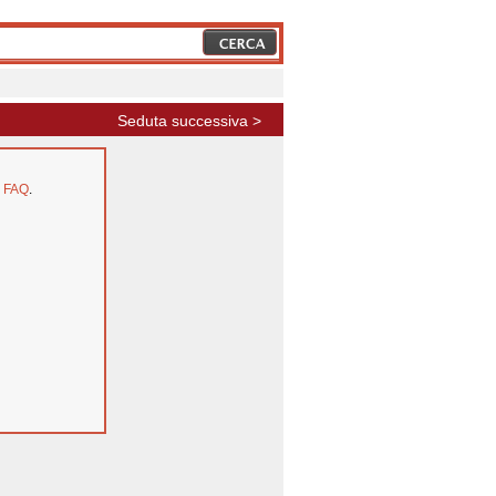
Seduta successiva >
e
FAQ
.