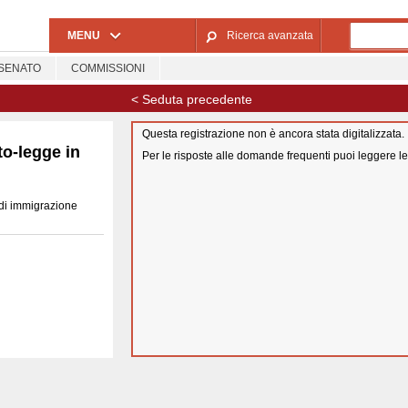
Salta al contenuto principale
MENU
Ricerca avanzata
SENATO
COMMISSIONI
< Seduta precedente
Questa registrazione non è ancora stata digitalizzata.
o-legge in
Per le risposte alle domande frequenti puoi leggere l
 di immigrazione