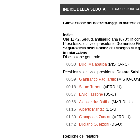
INDICE DELLA SEDUTA
TRASCRIZIONE A
Conversione del decreto-legge in materia d
Indice
Ore 11,42. Seduta antimeridiana (670ª) in co
Presidenza del vice presidente
Domenico Fis
Seguito della discussione del disegno di le
immigrazione
Discussione generale
00:00
Luigi Malabarba
(MISTO-RC)
Presidenza del vice presidente
Cesare Salvi
00:09
Gianfranco Pagliarulo
(MISTO-COM
00:18
Sauro Turroni
(VERDI-U)
00:37
Elvio Fassone
(DS-U)
00:56
Alessandro Battisti
(MAR-DL-U)
01:15
Alberto Maritati
(DS-U)
01:30
Giampaolo Zancan
(VERDI-U)
01:42
Luciano Guerzoni
(DS-U)
Repliche del relatore