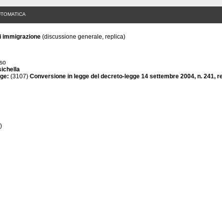
UTOMATICA
i immigrazione
(discussione generale, replica)
rso
ichella
gge:
(3107)
Conversione in legge del decreto-legge 14 settembre 2004, n. 241, re
)