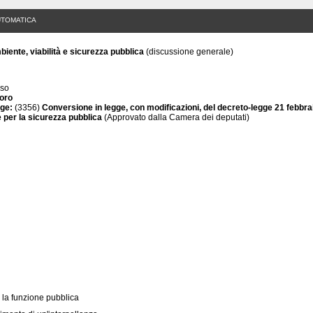
UTOMATICA
iente, viabilità e sicurezza pubblica
(discussione generale)
rso
oro
gge:
(3356)
Conversione in legge, con modificazioni, del decreto-legge 21 febbrai
 e per la sicurezza pubblica
(Approvato dalla Camera dei deputati)
r la funzione pubblica