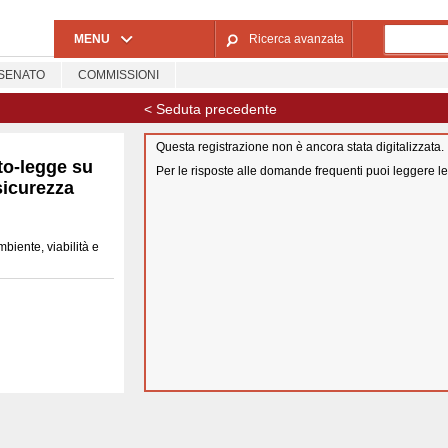
Salta al contenuto principale
MENU
Ricerca avanzata
SENATO
COMMISSIONI
< Seduta precedente
Questa registrazione non è ancora stata digitalizzata.
to-legge su
Per le risposte alle domande frequenti puoi leggere l
 sicurezza
biente, viabilità e