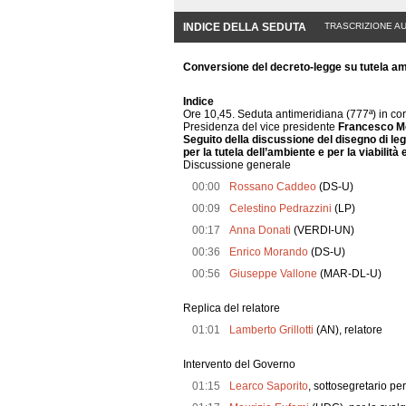
INDICE DELLA SEDUTA
TRASCRIZIONE A
Conversione del decreto-legge su tutela amb
Indice
Ore 10,45. Seduta antimeridiana (777ª) in co
Presidenza del vice presidente
Francesco M
Seguito della discussione del disegno di le
per la tutela dell’ambiente e per la viabilità
Discussione generale
00:00
Rossano Caddeo
(DS-U)
00:09
Celestino Pedrazzini
(LP)
00:17
Anna Donati
(VERDI-UN)
00:36
Enrico Morando
(DS-U)
00:56
Giuseppe Vallone
(MAR-DL-U)
Replica del relatore
01:01
Lamberto Grillotti
(AN), relatore
Intervento del Governo
01:15
Learco Saporito
, sottosegretario pe