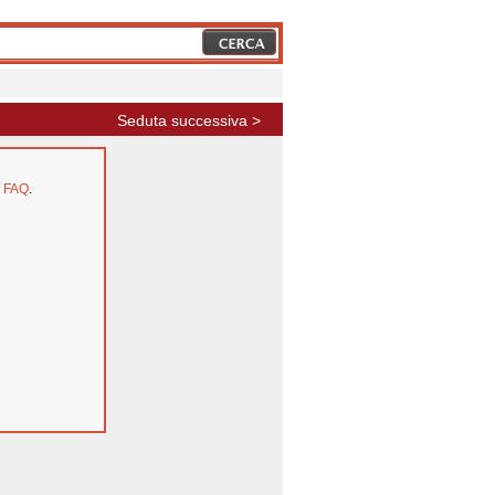
Seduta successiva >
e
FAQ
.