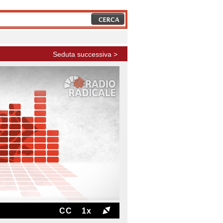
Seduta successiva >
CC
1x