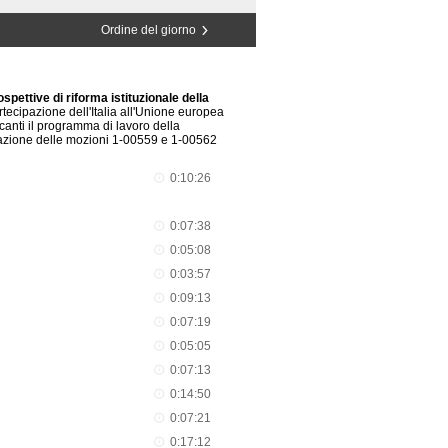
Ordine del giorno
pettive di riforma istituzionale della
tecipazione dell'Italia all'Unione europea
anti il programma di lavoro della
vazione delle mozioni 1-00559 e 1-00562
0:10:26
0:07:38
0:05:08
0:03:57
0:09:13
0:07:19
0:05:05
0:07:13
0:14:50
0:07:21
0:17:12