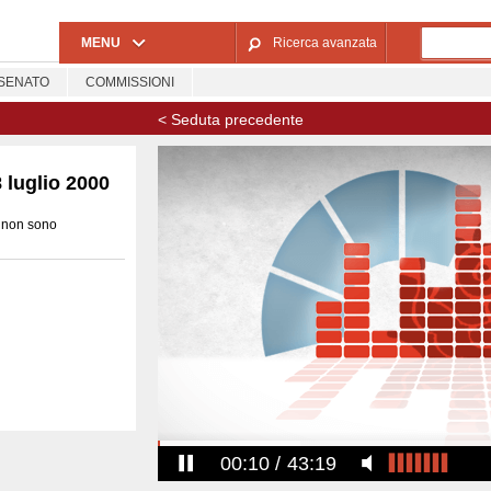
Salta al contenuto principale
MENU
Ricerca avanzata
SENATO
COMMISSIONI
< Seduta precedente
 luglio 2000
5 non sono
00:10
43:19