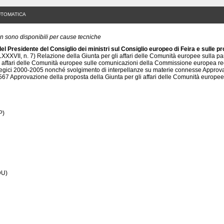
UTOMATICA
non sono disponibili per cause tecniche
Presidente del Consiglio dei ministri sul Consiglio europeo di Feira e sulle pros
XVII, n. 7) Relazione della Giunta per gli affari delle Comunità europee sulla par
li affari delle Comunità europee sulle comunicazioni della Commissione europea rec
ategici 2000-2005 nonché svolgimento di interpellanze su materie connesse Appro
67 Approvazione della proposta della Giunta per gli affari delle Comunità europee
P)
DU)