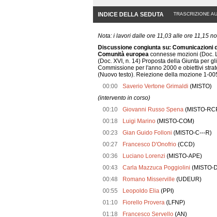
INDICE DELLA SEDUTA
TRASCRIZIONE A
Nota: i lavori dalle ore 11,03 alle ore 11,15 
Discussione congiunta su: Comunicazioni del 
Comunità europea
connesse mozioni (Doc. LXX
(Doc. XVI, n. 14) Proposta della Giunta per g
Commissione per l'anno 2000 e obiettivi str
(Nuovo testo). Reiezione della mozione 1-005
00:00
Saverio Vertone Grimaldi
(MISTO)
(intervento in corso)
00:10
Giovanni Russo Spena
(MISTO-RC
00:18
Luigi Marino
(MISTO-COM)
00:23
Gian Guido Folloni
(MISTO-C---R)
00:27
Francesco D'Onofrio
(CCD)
00:36
Luciano Lorenzi
(MISTO-APE)
00:43
Carla Mazzuca Poggiolini
(MISTO-
00:48
Romano Misserville
(UDEUR)
00:55
Leopoldo Elia
(PPI)
01:10
Fiorello Provera
(LFNP)
01:18
Francesco Servello
(AN)