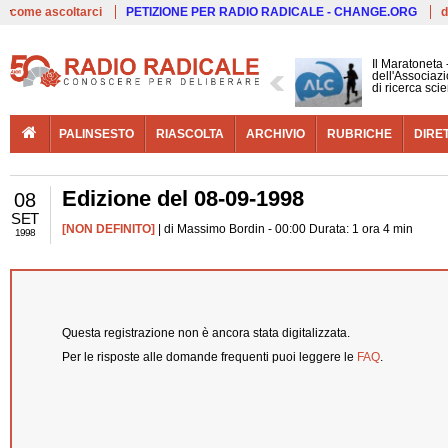
Live
come ascoltarci
PETIZIONE PER RADIO RADICALE - CHANGE.ORG
d
Il Maratoneta
dell'Associazi
di ricerca scie
PALINSESTO
RIASCOLTA
ARCHIVIO
RUBRICHE
DIRE
Edizione del 08-09-1998
08
SET
[NON DEFINITO]
| di Massimo Bordin - 00:00 Durata: 1 ora 4 min
1998
Questa registrazione non è ancora stata digitalizzata.
Per le risposte alle domande frequenti puoi leggere le
FAQ
.