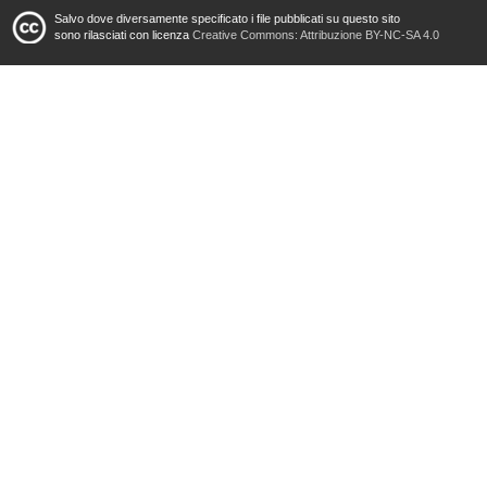
Salvo dove diversamente specificato i file pubblicati su questo sito
sono rilasciati con licenza
Creative Commons: Attribuzione BY-NC-SA 4.0