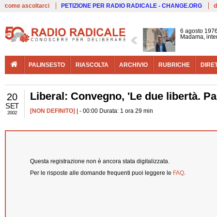
Live
come ascoltarci
PETIZIONE PER RADIO RADICALE - CHANGE.ORG
d
6 agosto 1976
Madama, interv
PALINSESTO
RIASCOLTA
ARCHIVIO
RUBRICHE
DIRE
Liberal: Convegno, 'Le due libertà. Pa
20
SET
[NON DEFINITO]
| - 00:00 Durata: 1 ora 29 min
2002
Questa registrazione non è ancora stata digitalizzata.
Per le risposte alle domande frequenti puoi leggere le
FAQ
.