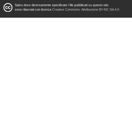
Salvo dove diversamente specificato i file pubblicati su questo sito
sono rilasciati con licenza
Creative Commons: Attribuzione BY-NC-SA 4.0