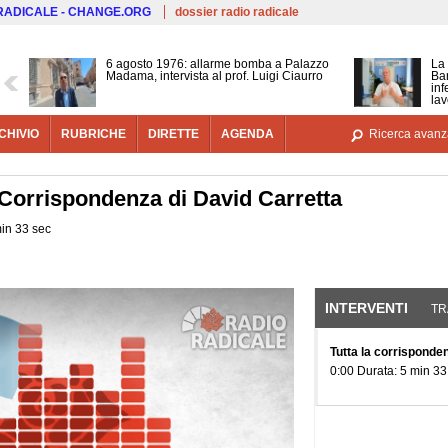
Salta al contenuto principale
 RADICALE - CHANGE.ORG
dossier radio radicale
6 agosto 1976: allarme bomba a Palazzo
La 
Madama, intervista al prof. Luigi Ciaurro
Bar
inf
lav
CHIVIO
RUBRICHE
DIRETTE
AGENDA
Ricerca avanz
. Corrispondenza di David Carretta
min 33 sec
INTERVENTI
(SCHE
TR
Tutta la corrisponde
0:00 Durata: 5 min 33