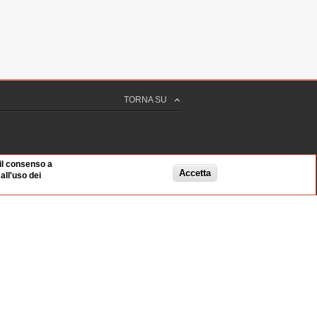
TORNA SU
 il consenso a
Accetta
ll'uso dei