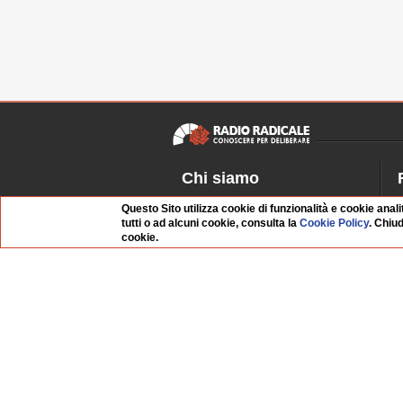
Chi siamo
Dossier Radio Radicale
P
Questo Sito utilizza cookie di funzionalità e cookie anali
Questo sito
R
tutti o ad alcuni cookie, consulta la
Cookie Policy
. Chiu
cookie.
L'Archivio
D
Redazione
La musica da Requiem
I
Infrastruttura informatica
S
Contattaci
Dati societari
Organismo di Vigilanza
Whistleblowing
FAQ