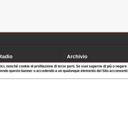
Radio
Archivio
alinsesto
Videoparlamento
tici, nonché cookie di profilazione di terze parti. Se vuoi saperne di più o negare
iascolta
Istituzioni
dendo questo banner o accedendo a un qualunque elemento del Sito acconsenti a
irette
Dibattiti
Rubriche
Manifestazioni
nterviste
Radicali
tatistiche audio/video