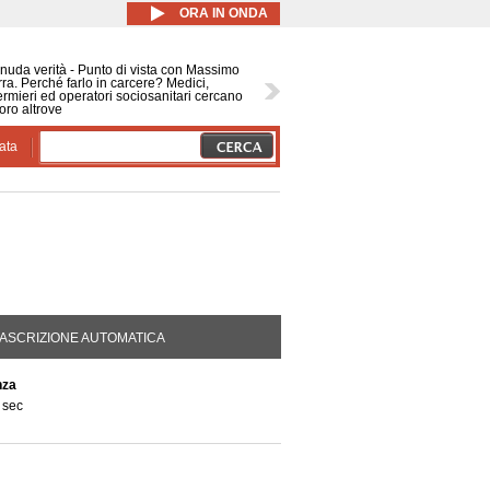
ORA IN ONDA
nuda verità - Punto di vista con Massimo
ra. Perché farlo in carcere? Medici,
ermieri ed operatori sociosanitari cercano
oro altrove
ata
DA ATTIVA)
ASCRIZIONE AUTOMATICA
nza
 sec