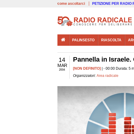
00:00
Live
come ascoltarci
PETIZIONE PER RADIO
PALINSESTO
RIASCOLTA
AR
Pannella in Israele
14
MAR
[NON DEFINITO]
| - 00:00 Durata: 5 
2004
Organizzatori:
Area radicale