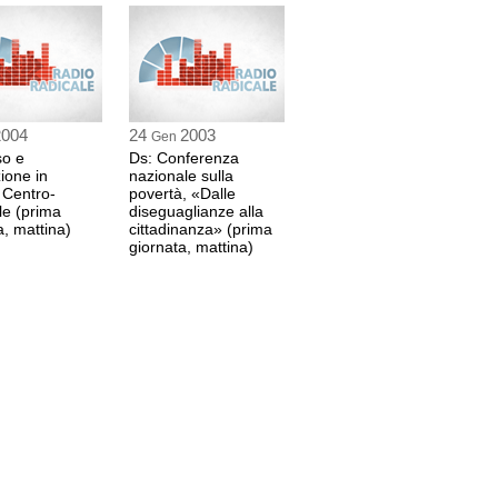
 sec
egretario di Rifondazione Comunista
4 sec
2004
24
2003
Gen
so e
Ds: Conferenza
ione in
nazionale sulla
 Centro-
povertà, «Dalle
 sec
le (prima
diseguaglianze alla
a, mattina)
cittadinanza» (prima
giornata, mattina)
ntante Autorità palestinese in Italia
 sec
 comunista Israeliano
 sec
resentante Kurdistan
sec