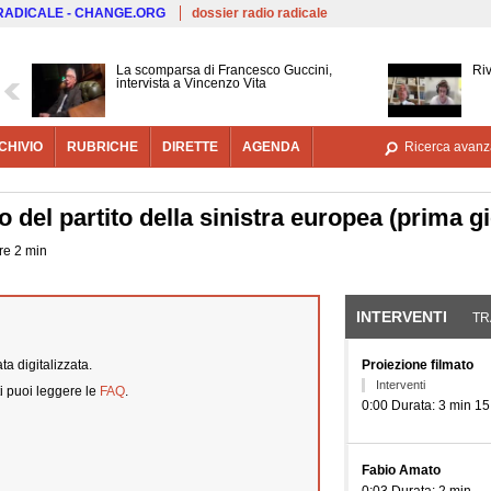
Salta al contenuto principale
 RADICALE - CHANGE.ORG
dossier radio radicale
La scomparsa di Francesco Guccini,
Riv
intervista a Vincenzo Vita
CHIVIO
RUBRICHE
DIRETTE
AGENDA
Ricerca avanz
del partito della sinistra europea (prima gi
ore 2 min
INTERVENTI
(SCHE
TR
a digitalizzata.
Proiezione filmato
Interventi
i puoi leggere le
FAQ
.
0:00 Durata: 3 min 15
Fabio Amato