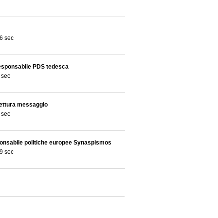
6 sec
esponsabile PDS tedesca
 sec
lettura messaggio
 sec
ponsabile politiche europee Synaspismos
9 sec
 tedesca
8 sec