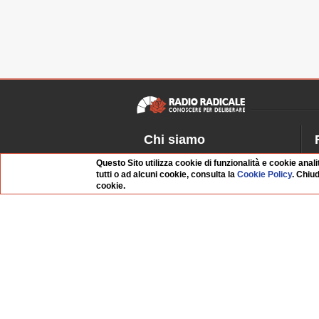
Chi siamo
Dossier Radio Radicale
P
Questo Sito utilizza cookie di funzionalità e cookie anali
tutti o ad alcuni cookie, consulta la
Cookie Policy
. Chiu
Questo sito
R
cookie.
L'Archivio
D
Redazione
La musica da Requiem
I
Infrastruttura informatica
S
Contattaci
Dati societari
Organismo di Vigilanza
Whistleblowing
FAQ