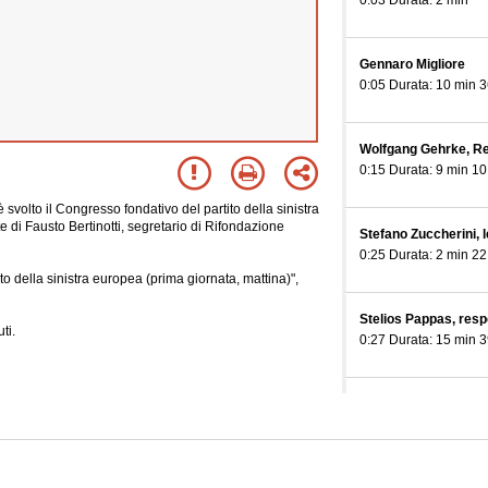
0:03 Durata: 2 min
Gennaro Migliore
0:05 Durata: 10 min 3
Wolfgang Gehrke, R
0:15 Durata: 9 min 10
volto il Congresso fondativo del partito della sinistra
 di Fausto Bertinotti, segretario di Rifondazione
Stefano Zuccherini, 
0:25 Durata: 2 min 22
o della sinistra europea (prima giornata, mattina)",
Stelios Pappas, res
ti.
0:27 Durata: 15 min 3
Helmut Scholtz, PDS
0:44 Durata: 18 min 4