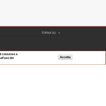
TORNA SU
 il consenso a
Accetta
ll'uso dei