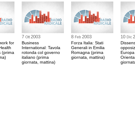
Stefano Zuccherini
1:03 Durata: 7 min 17
Fausto Bertinotti, s
1:10 Durata: 36 min 1
7
2003
8
2003
10
Ott
Feb
Dic
ork for
Business
Forza Italia: Stati
Dissen
Health
International: Tavola
Generali in Emilia
Stefano Zuccherini
opposiz
s (prima
rotonda col governo
Romagna (prima
Europa
1:47 Durata: 6 min 28
ina)
italiano (prima
giornata, mattina)
Orienta
giornata, mattina)
giornat
Ihri Rashid, rapprese
1:53 Durata: 13 min 5
Makul Issam, partito
2:07 Durata: 9 min 36
Mehmet Juksal, rapp
2:16 Durata: 6 min 3 