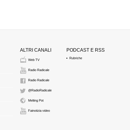
Miroslav Randsort, 
Rep.Ceca
2:22 Durata: 7 min 58
Vittorio Agnoletto, C
2:30 Durata: 11 min 5
ALTRI CANALI
PODCAST E RSS
Walter bayer, segret
Rubriche
austriaco
Web TV
2:42 Durata: 7 min 10
Radio Radicale
Radio Radicale
Alzativ Latif, rappr
2:49 Durata: 5 min 47
@RadioRadicale
Melting Pot
Gianni Rinaldini, seg
2:55 Durata: 9 min 9 
Fainotizia video