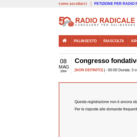
00:00
Live
come ascoltarci
PETIZIONE PER RADIO
PALINSESTO
RIASCOLTA
AR
Congresso fondativo 
08
MAG
[NON DEFINITO]
| - 00:00 Durata: 3 
2004
Questa registrazione non è ancora stat
Per le risposte alle domande frequent