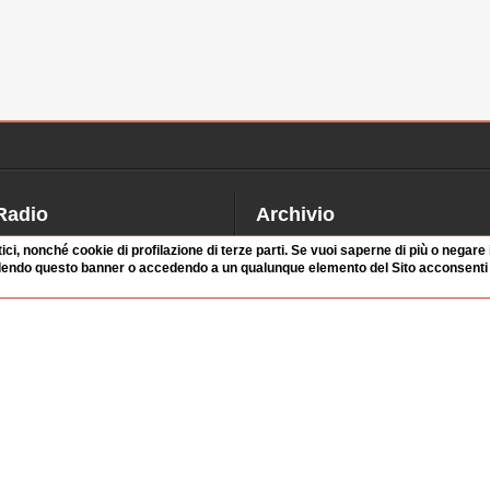
Radio
Archivio
alinsesto
Videoparlamento
tici, nonché cookie di profilazione di terze parti. Se vuoi saperne di più o negare
dendo questo banner o accedendo a un qualunque elemento del Sito acconsenti a
iascolta
Istituzioni
irette
Dibattiti
Rubriche
Manifestazioni
nterviste
Radicali
tatistiche audio/video