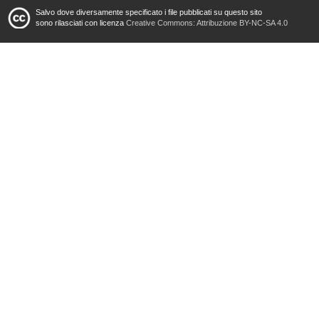
Salvo dove diversamente specificato i file pubblicati su questo sito
sono rilasciati con licenza
Creative Commons: Attribuzione BY-NC-SA 4.0