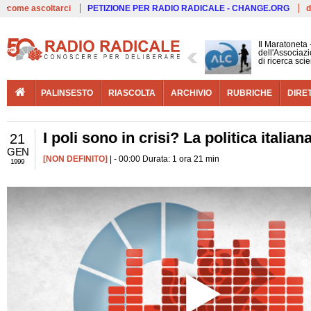
Live
come ascoltarci
PETIZIONE PER RADIO RADICALE - CHANGE.ORG
d
Il Maratoneta
dell'Associazi
di ricerca scie
PALINSESTO
RIASCOLTA
ARCHIVIO
RUBRICHE
DIRE
I poli sono in crisi? La politica italian
21
GEN
[NON DEFINITO]
| - 00:00 Durata: 1 ora 21 min
1999