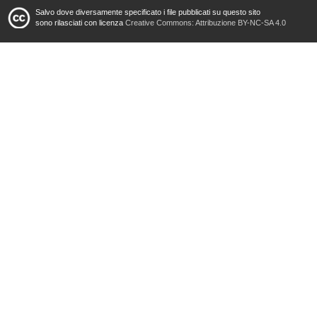
Salvo dove diversamente specificato i file pubblicati su questo sito
sono rilasciati con licenza
Creative Commons: Attribuzione BY-NC-SA 4.0