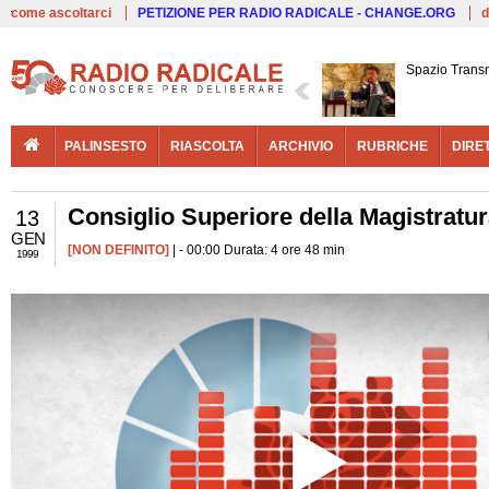
Live
come ascoltarci
PETIZIONE PER RADIO RADICALE - CHANGE.ORG
d
Spazio Trans
PALINSESTO
RIASCOLTA
ARCHIVIO
RUBRICHE
DIRE
Consiglio Superiore della Magistratu
13
GEN
[NON DEFINITO]
| - 00:00 Durata: 4 ore 48 min
1999