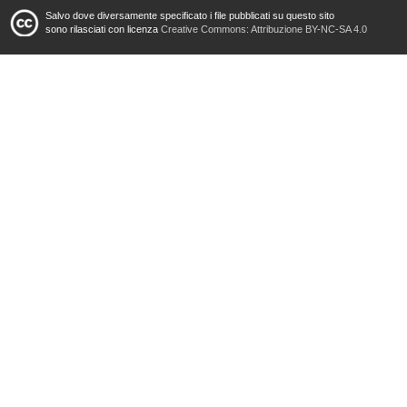
Salvo dove diversamente specificato i file pubblicati su questo sito
sono rilasciati con licenza
Creative Commons: Attribuzione BY-NC-SA 4.0