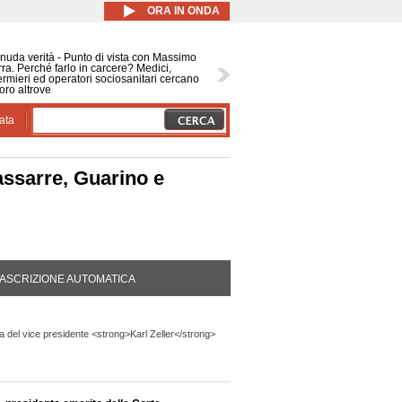
ORA IN ONDA
nuda verità - Punto di vista con Massimo
ra. Perché farlo in carcere? Medici,
ermieri ed operatori sociosanitari cercano
oro altrove
ata
assarre, Guarino e
DA ATTIVA)
ASCRIZIONE AUTOMATICA
 del vice presidente <strong>Karl Zeller</strong>