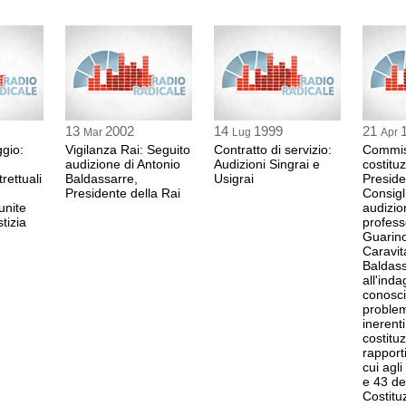
13
2002
14
1999
21
Mar
Lug
Apr
ggio:
Vigilanza Rai: Seguito
Contratto di servizio:
Commiss
audizione di Antonio
Audizioni Singrai e
costituz
rettuali
Baldassarre,
Usigrai
Preside
Presidente della Rai
Consigli
unite
audizio
tizia
profess
Guarin
Caravit
Baldass
all'inda
conosci
proble
inerenti
costitu
rapport
cui agli
e 43 de
Costitu