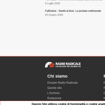
6 Luglio 2026
FaiNotizia - Sanità al bivio. La puntata settimanale
29 Giugno 2026
Chi siamo
Dossier Radio Radicale
P
Questo sito
R
L'Archivio
D
Redazione
La musica da Requiem
I
Questo Sito utilizza cookie di funzionalità e cookie anali