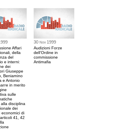
1999
30
1999
Nov
ione Affari
Audizioni Forze
ionali, della
dell'Ordine in
nza del
commissione
o e interni:
Antimafia
ne dei
ori Giuseppe
o, Beniamino
a e Antonio
arre in merito
gine
tiva sulle
matiche
 alla disciplina
zionale dei
i economici di
 articoli 41, 42
lla
zione