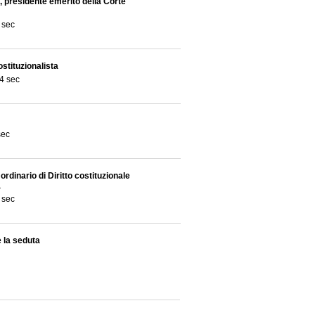
 presidente emerito della Corte
 sec
stituzionalista
4 sec
sec
rdinario di Diritto costituzionale
a
 sec
 la seduta