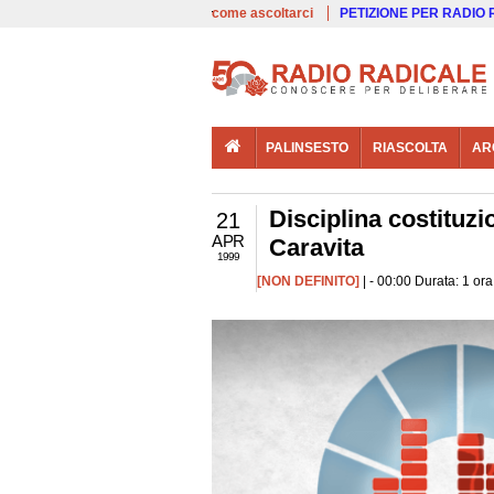
00:00
Live
come ascoltarci
PETIZIONE PER RADIO
PALINSESTO
RIASCOLTA
AR
Disciplina costituzi
21
APR
Caravita
1999
[NON DEFINITO]
| - 00:00 Durata: 1 or