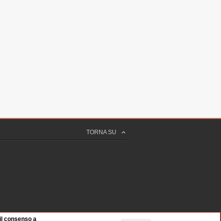
TORNA SU
 il consenso a