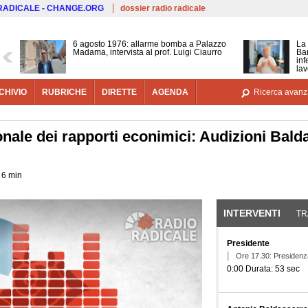
Salta al contenuto principale
 RADICALE - CHANGE.ORG
dossier radio radicale
6 agosto 1976: allarme bomba a Palazzo
La 
Madama, intervista al prof. Luigi Ciaurro
Bar
inf
lav
CHIVIO
RUBRICHE
DIRETTE
AGENDA
Ricerca avanz
onale dei rapporti econimici: Audizioni Bald
a 6 min
INTERVENTI
(SCHE
TR
Presidente
Ore 17.30: Presidenza
0:00 Durata: 53 sec