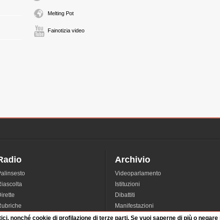
Melting Pot
Fainotizia video
Radio
Archivio
alinsesto
Videoparlamento
iascolta
Istituzioni
irette
Dibattiti
Rubriche
Manifestazioni
nterviste
Radicali
tici, nonché cookie di profilazione di terze parti. Se vuoi saperne di più o negare