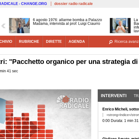
Salta al contenuto principale
 RADICALE - CHANGE.ORG
dossier radio radicale
6 agosto 1976: allarme bomba a Palazzo
La 
Madama, intervista al prof. Luigi Ciaurro
Bar
inf
lav
CHIVIO
RUBRICHE
DIRETTE
AGENDA
Ricerca avanz
ri: "Pacchetto organico per una strategia di l
 min 41 sec
INTERVENTI
(SCHE
TR
Enrico Micheli, sotto
<strong>Indice</stro
0:00 Durata: 1 min 31