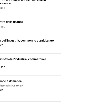
tro del tesoro, del bilancio e della
onomica
 sec
stro delle finanze
 sec
o dell'industria, commercio e artigianato
sec
inistro dell'industria, commercio e
 sec
ponde a domanda
giornalisti</strong>
sec
nde a domanda