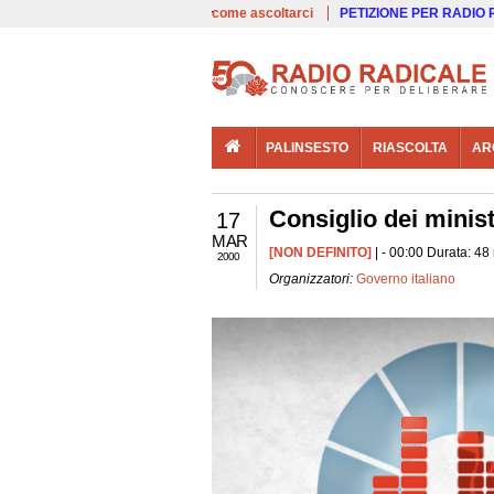
00:00
Live
come ascoltarci
PETIZIONE PER RADIO
PALINSESTO
RIASCOLTA
AR
Consiglio dei minist
17
MAR
[NON DEFINITO]
| - 00:00 Durata: 48
2000
Organizzatori:
Governo italiano