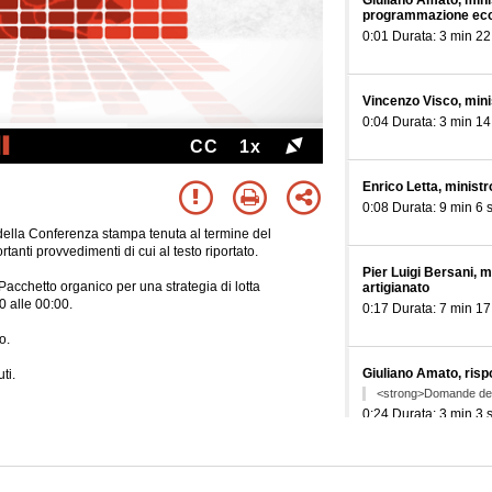
Giuliano Amato, minis
programmazione ec
0:01 Durata: 3 min 22
Vincenzo Visco, mini
0:04 Durata: 3 min 14
CC
1x
Enrico Letta, ministr
0:08 Durata: 9 min 6 
lla Conferenza stampa tenuta al termine del
tanti provvedimenti di cui al testo riportato.
Pier Luigi Bersani, m
"Pacchetto organico per una strategia di lotta
artigianato
0 alle 00:00.
0:17 Durata: 7 min 17
o.
Giuliano Amato, ris
ti.
<strong>Domande dei 
0:24 Durata: 3 min 3 
Enrico Letta, rispo