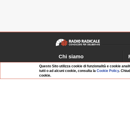
Chi siamo
Dossier Radio Radicale
P
Questo Sito utilizza cookie di funzionalità e cookie anali
tutti o ad alcuni cookie, consulta la
Cookie Policy
. Chiu
Questo sito
R
cookie.
L'Archivio
D
Redazione
La musica da Requiem
I
Infrastruttura informatica
S
Contattaci
Dati societari
Whistleblowing
FAQ