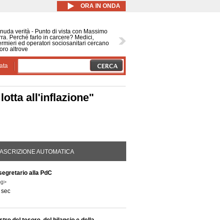
ORA IN ONDA
nuda verità - Punto di vista con Massimo
ra. Perché farlo in carcere? Medici,
ermieri ed operatori sociosanitari cercano
oro altrove
ata
otta all'inflazione"
DA ATTIVA)
ASCRIZIONE AUTOMATICA
segretario alla PdC
ng>
 sec