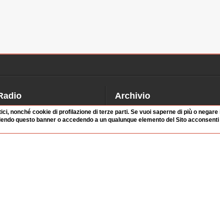
Radio
Archivio
alinsesto
Videoparlamento
tici, nonché cookie di profilazione di terze parti. Se vuoi saperne di più o negare
dendo questo banner o accedendo a un qualunque elemento del Sito acconsenti a
iascolta
Istituzioni
irette
Dibattiti
Rubriche
Manifestazioni
nterviste
Radicali
tatistiche audio/video