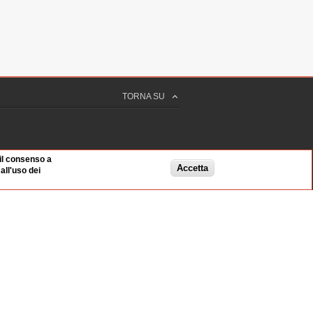
TORNA SU
 il consenso a
Accetta
ll'uso dei