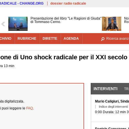
Salta al contenuto principale
 RADICALE - CHANGE.ORG
dossier radio radicale
Presentazione del libro "Le Ragioni di Giuda"
Noi
di Tommaso Cerno.
Ro
CHIVIO
RUBRICHE
DIRETTE
AGENDA
Ricerca avanz
ione di Uno shock radicale per il XXI secolo
ora 13 min
INTERVENTI
(SCHE
TR
a digitalizzata.
Mario Caligiuri, Sind
Indice degli interventi
i puoi leggere le
FAQ
.
0:00 Durata: 12 min 3