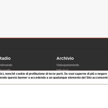
Radio
Archivio
alinsesto
Videoparlamento
iascolta
Istituzioni
tici, nonché cookie di profilazione di terze parti. Se vuoi saperne di più o negare
irette
Dibattiti
dendo questo banner o accedendo a un qualunque elemento del Sito acconsenti a
Rubriche
Manifestazioni
nterviste
Radicali
tatistiche audio/video