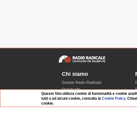
Chi siamo
Dossier Radio Radicale
P
Questo sito
R
Questo Sito utilizza cookie di funzionalità e cookie anali
L'Archivio
D
tutti o ad alcuni cookie, consulta la
Cookie Policy
. Chiu
Redazione
cookie.
La musica da Requiem
I
Infrastruttura informatica
S
Contattaci
Dati societari
Whistleblowing