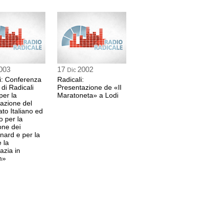
ice Sindaco di Soveria Mannelli
 sec
003
17
2002
Dic
i: Conferenza
Radicali:
di Radicali
Presentazione de «Il
per la
Maratoneta» a Lodi
 sec
azione del
to Italiano ed
 per la
co
one dei
ard e per la
 sec
e la
zia in
m»
risponde
 sec
lude