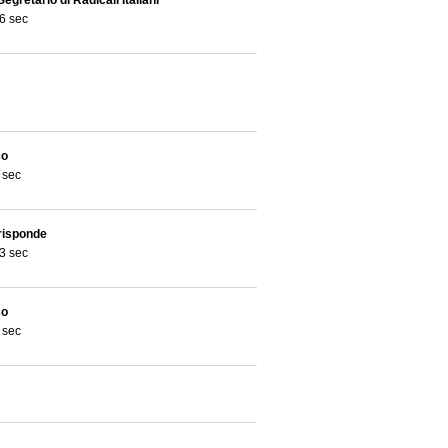
gretario di Radicali Italiani
6 sec
co
 sec
risponde
3 sec
co
 sec
risponde
 sec