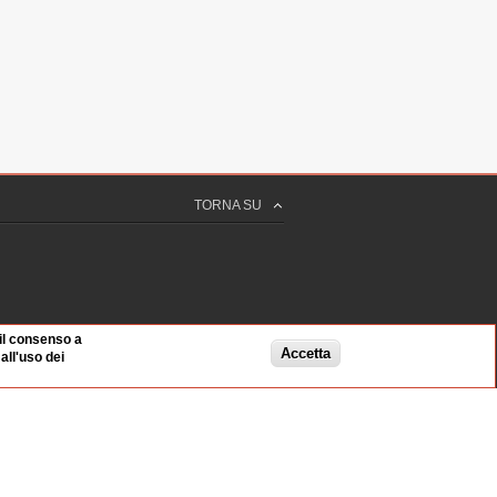
TORNA SU
 il consenso a
Accetta
ll'uso dei