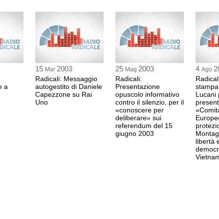
Mario Caligiuri
0:59 Durata: 8 sec
Leonardo Sirianni, V
0:59 Durata: 2 min 12
15
2003
25
2003
4
2
Mar
Mag
Ago
Radicali: Messaggio
Radicali:
Radical
e a
autogestito di Daniele
Presentazione
Daniele Capezzone
stampa 
Capezzone su Rai
opuscolo informativo
Lucani 
1:01 Durata: 5 min 22
Uno
contro il silenzio, per il
present
«conoscere per
«Comita
deliberare» sui
Europeo
Domanda dal pubbli
referendum del 15
protezi
giugno 2003
Montagn
1:07 Durata: 2 min 17
libertà 
democra
Vietna
Daniele Capezzone, 
1:09 Durata: 4 min 11
Mario Caligiuri, conc
1:13 Durata: 38 sec