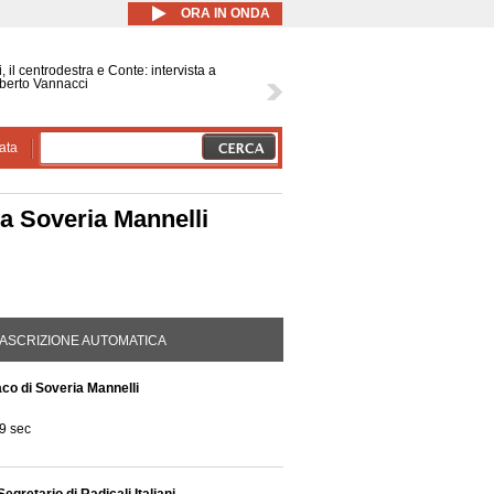
ORA IN ONDA
, il centrodestra e Conte: intervista a
berto Vannacci
ata
 a Soveria Mannelli
DA ATTIVA)
ASCRIZIONE AUTOMATICA
aco di Soveria Mannelli
9 sec