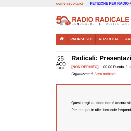
00:00
Live
come ascoltarci
PETIZIONE PER RADIO
PALINSESTO
RIASCOLTA
AR
Radicali: Presentaz
25
AGO
[NON DEFINITO]
| - 00:00 Durata: 1 
2003
Organizzatori:
Area radicale
Questa registrazione non è ancora stat
Per le risposte alle domande frequent