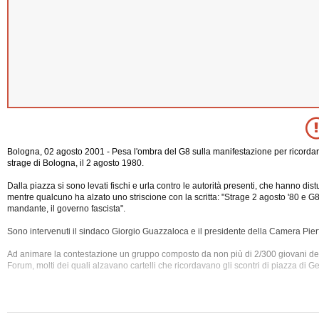
Bologna, 02 agosto 2001 - Pesa l'ombra del G8 sulla manifestazione per ricordare
strage di Bologna, il 2 agosto 1980.
Dalla piazza si sono levati fischi e urla contro le autorità presenti, che hanno distu
mentre qualcuno ha alzato uno striscione con la scritta: "Strage 2 agosto '80 e 
mandante, il governo fascista".
Sono intervenuti il sindaco Giorgio Guazzaloca e il presidente della Camera Pie
Ad animare la contestazione un gruppo composto da non più di 2/300 giovani de
Forum, molti dei quali alzavano
cartelli che ricordavano gli scontri di piazza di G
Il gruppo ha applaudito solo il presidente dell'Associazione vittime della strage 
Bolognesi.