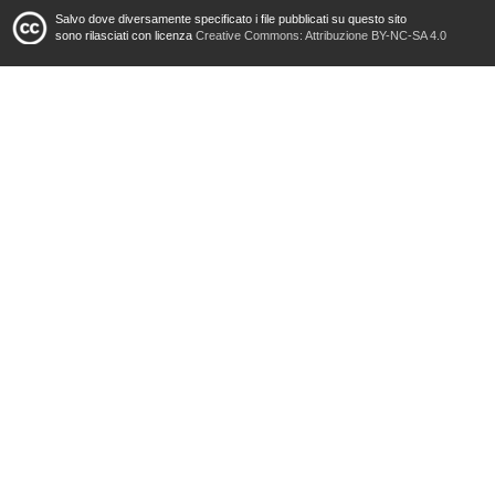
Salvo dove diversamente specificato i file pubblicati su questo sito
sono rilasciati con licenza
Creative Commons: Attribuzione BY-NC-SA 4.0