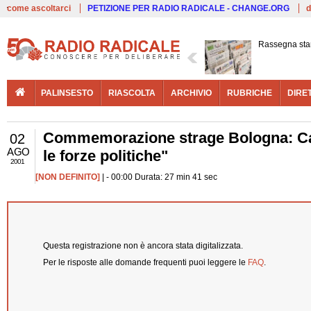
Live
come ascoltarci
PETIZIONE PER RADIO RADICALE - CHANGE.ORG
d
Rassegna st
PALINSESTO
RIASCOLTA
ARCHIVIO
RUBRICHE
DIRE
Commemorazione strage Bologna: Casin
02
AGO
le forze politiche"
2001
[NON DEFINITO]
| - 00:00 Durata: 27 min 41 sec
Questa registrazione non è ancora stata digitalizzata.
Per le risposte alle domande frequenti puoi leggere le
FAQ
.