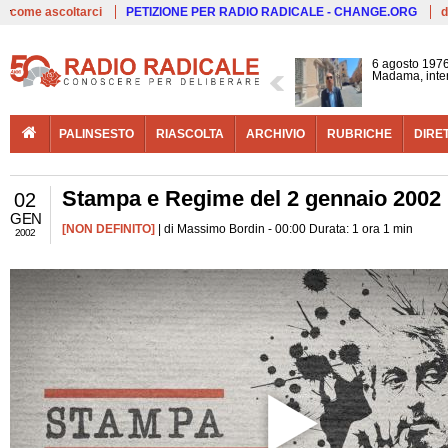
Live
come ascoltarci
PETIZIONE PER RADIO RADICALE - CHANGE.ORG
d
6 agosto 1976
Madama, interv
PALINSESTO
RIASCOLTA
ARCHIVIO
RUBRICHE
DIRE
Stampa e Regime del 2 gennaio 2002
02
GEN
[NON DEFINITO]
| di Massimo Bordin - 00:00 Durata: 1 ora 1 min
2002