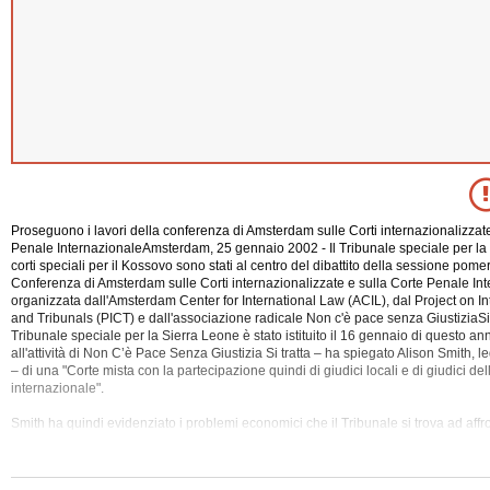
Proseguono i lavori della conferenza di Amsterdam sulle Corti internazionalizzate
Penale InternazionaleAmsterdam, 25 gennaio 2002 - Il Tribunale speciale per la 
corti speciali per il Kossovo sono stati al centro del dibattito della sessione pome
Conferenza di Amsterdam sulle Corti internazionalizzate e sulla Corte Penale In
organizzata dall'Amsterdam Center for International Law (ACIL), dal Project on In
and Tribunals (PICT) e dall'associazione radicale Non c'è pace senza GiustiziaS
Tribunale speciale per
la Sierra Leone è stato istituito il 16 gennaio di questo an
all'attività di Non C’è Pace Senza Giustizia Si tratta – ha spiegato Alison Smith, 
– di una "Corte mista con la partecipazione quindi di giudici locali e di giudici de
internazionale".
Smith ha quindi evidenziato i problemi economici che il Tribunale si trova ad affr
quanto riguarda il Kossovo, il giudice Karphammer del distretto di Mitrovica, primo 
internazionali ad aver avuto l'incarico e la rappresentante del centro per i diritti 
Natacha Kandic hanno disegnato un quadro non propriamente roseo.