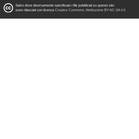
Salvo dove diversamente specificato i file pubblicati su questo sito
sono rilasciati con licenza
Creative Commons: Attribuzione BY-NC-SA 4.0