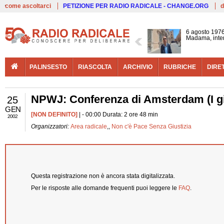
Live
come ascoltarci
PETIZIONE PER RADIO RADICALE - CHANGE.ORG
d
6 agosto 1976
Madama, interv
PALINSESTO
RIASCOLTA
ARCHIVIO
RUBRICHE
DIRE
NPWJ: Conferenza di Amsterdam (I gio
25
GEN
[NON DEFINITO]
| - 00:00 Durata: 2 ore 48 min
2002
Organizzatori:
Area radicale
,,
Non c'è Pace Senza Giustizia
Questa registrazione non è ancora stata digitalizzata.
Per le risposte alle domande frequenti puoi leggere le
FAQ
.