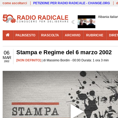
Live
come ascoltarci
PETIZIONE PER RADIO RADICALE - CHANGE.ORG
d
Albania italia
PALINSESTO
RIASCOLTA
ARCHIVIO
RUBRICHE
DIRE
Stampa e Regime del 6 marzo 2002
06
MAR
[NON DEFINITO]
| di Massimo Bordin - 00:00 Durata: 1 ora 3 min
2002