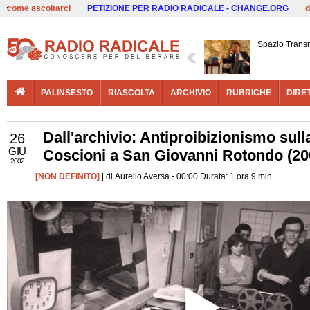
Live
come ascoltarci
PETIZIONE PER RADIO RADICALE - CHANGE.ORG
d
Spazio Trans
PALINSESTO
RIASCOLTA
ARCHIVIO
RUBRICHE
DIRE
Dall'archivio: Antiproibizionismo sull
26
GIU
Coscioni a San Giovanni Rotondo (20
2002
[NON DEFINITO]
| di Aurelio Aversa - 00:00 Durata: 1 ora 9 min