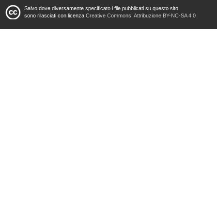
Salvo dove diversamente specificato i file pubblicati su questo sito
sono rilasciati con licenza
Creative Commons: Attribuzione BY-NC-SA 4.0