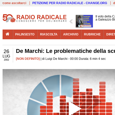
Live
come ascoltarci
PETIZIONE PER RADIO RADICALE - CHANGE.ORG
d
Il voto della 
a Galeazzo B
PALINSESTO
RIASCOLTA
ARCHIVIO
RUBRICHE
DIRE
De Marchi: Le problematiche della sc
26
LUG
[NON DEFINITO]
| di Luigi De Marchi - 00:00 Durata: 6 min 4 sec
2002