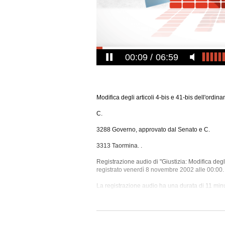
00:10
06:59
Modifica degli articoli 4-bis e 41-bis dell'ordin
C.
3288 Governo, approvato dal Senato e C.
3313 Taormina. .
Registrazione audio di "Giustizia: Modifica degli
registrato venerdì 8 novembre 2002 alle 00:00.
La registrazione audio ha una durata di 11 minu