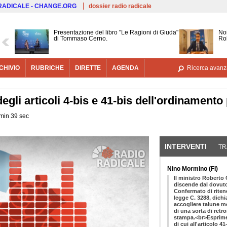
Salta al contenuto principale
 RADICALE - CHANGE.ORG
dossier radio radicale
Presentazione del libro "Le Ragioni di Giuda"
Noi
di Tommaso Cerno.
Ro
CHIVIO
RUBRICHE
DIRETTE
AGENDA
Ricerca avanz
degli articoli 4-bis e 41-bis dell'ordinamento
 min 39 sec
INTERVENTI
(SCHE
TR
Nino Mormino (FI)
Il ministro Roberto Castelli fa presente che la sua disponibilità discende dal dovuto rispetto nei confronti del Parlamento. Confermato di ritenere complessivamente valido il disegno di legge C. 3288, dichiara altresì la disponibilità del Governo ad accogliere talune modifiche, precisando tuttavia che non si tratta di una sorta di retromarcia, come invece è stato riportato dalla stampa.<br>Esprimendo un giudizio sull'efficacia della normativa di cui all'articolo 41-bis, rileva che nel corso di circa dieci anni di applicazione essa ha dato prova di positivo funzionamento, come emerge anche dalle relazioni del DAP e della Commissione antimafia. Sollecita dunque il Parlamento ad approvare il provvedimento senza alterarne le parti fondamentali, trattandosi di una normativa valida che oltretutto fa parte del programma della Casa delle libertà in materia di sicurezza.<br>Nel ribadire la disponibilità ad accogliere modifiche migliorative che possano far superare i dubbi sollevati in relazione ad eventuali profili di incostituzionalità o di mancato rispetto dei diritti civili, afferma viceversa di non essere disposto ad accettare modifiche che contrastino con la ratio del provvedimento: ricorda che esso è diretto ad interrompere i contatti tra i detenuti e le organizzazioni criminali di appartenenza, essendo dimostrato che la semplice detenzione non basta ad impedire di commissionare dal carcere fatti illeciti e perfino omicidi. Tuttavia il regime di cui all'articolo 41-bis non deve in alcun modo configurare un sistema vessatorio volto ad inasprire ulteriormente le pene, ma deve contemperare le esigenze di sicurezza sociale con il massimo rispetto dei diritti umani.<br>Al di là di ogni strumentalizzazione, è necessario dare un preciso segnale all'opinione pubblica che il Governo non intende fare sconti di alcun tipo nell'adozione di una linea di rigore nei confronti della criminalità organizzata; da questo punto di vista osserva che una legge di carattere temporaneo potrebbe dare adito alla speranza che il Governo, prima o poi, abbassi la guardia. Dal punto di vista pratico rileva che non vi è alcuna differenza tra una norma che venga applicata per un determinato periodo di tempo ed un'altra applicata sine die, in quanto anche la seconda potrebbe essere in qualunque momento modificata o anche abrogata: al Governo interessa principalmente un'applicazione rigorosa delle norme, a prescindere dalla temporaneità o meno della loro vigenza. È pertanto disponibile ad accettare una modifica dal punto di vista tecnico volta a confermare carattere di temporaneità al regime, ancorché al solo fine di mettere la normativa al riparo da eventuali accuse di incostituzionalità. <br>Manifesta altresì la disponibilità del Governo ad accogliere modifiche in ordine alla fattispecie dei reati ai quali è applicabile la normativa; a tale proposito ricorda che il Governo ha previsto l'estensione del cosiddetto carcere duro ai reati di terrorismo, a fronte di fondati sospetti che alcuni terroristi irriducibili abbiano continuato dall'interno delle carceri ad organizzare gravi azioni eversive, come dimostrano le stesse dichiarazioni fatte nelle aule giudiziarie da alcuni di loro