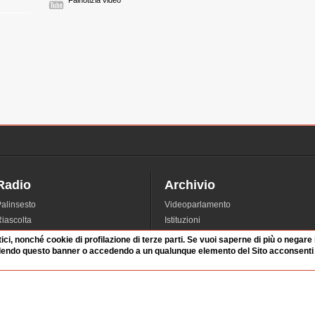
Fainotizia video
Radio
Archivio
alinsesto
Videoparlamento
iascolta
Istituzioni
irette
Dibattiti
tici, nonché cookie di profilazione di terze parti. Se vuoi saperne di più o negare
dendo questo banner o accedendo a un qualunque elemento del Sito acconsenti a
Rubriche
Manifestazioni
nterviste
Radicali
tatistiche audio/video