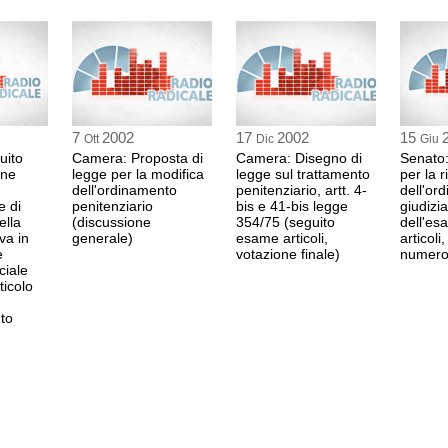
7
2002
17
2002
15
Ott
Dic
Giu
uito
Camera: Proposta di
Camera: Disegno di
Senato
one
legge per la modifica
legge sul trattamento
per la 
dell'ordinamento
penitenziario, artt. 4-
dell'or
e di
penitenziario
bis e 41-bis legge
giudizia
ella
(discussione
354/75 (seguito
dell'es
va in
generale)
esame articoli,
articoli
e
votazione finale)
numero 
ciale
ticolo
to