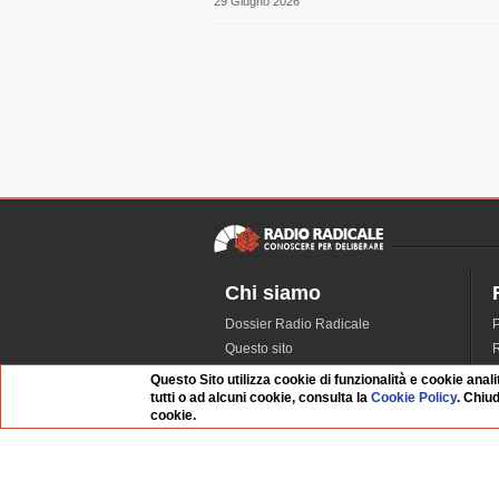
29 Giugno 2026
Chi siamo
Dossier Radio Radicale
P
Questo sito
R
L'Archivio
D
Questo Sito utilizza cookie di funzionalità e cookie anali
tutti o ad alcuni cookie, consulta la
Cookie Policy
. Chiu
Redazione
cookie.
La musica da Requiem
I
Infrastruttura informatica
S
Contattaci
Dati societari