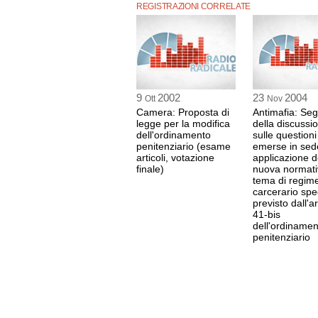
REGISTRAZIONI CORRELATE
9
2002
23
2004
Ott
Nov
Camera: Proposta di
Antimafia: Seg
legge per la modifica
della discussi
dell'ordinamento
sulle questioni
penitenziario (esame
emerse in sed
articoli, votazione
applicazione d
finale)
nuova normati
tema di regim
carcerario spe
previsto dall'ar
41-bis
dell'ordinamen
penitenziario