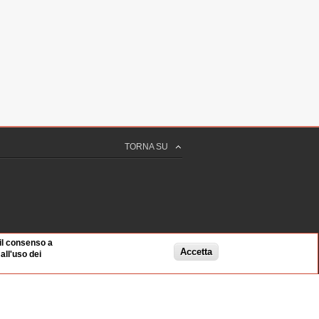
TORNA SU
 il consenso a
Accetta
ll'uso dei