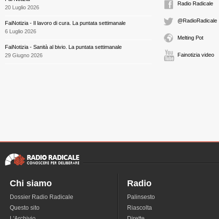
Radio Radicale
20 Luglio 2026
@RadioRadicale
FaiNotizia - Il lavoro di cura. La puntata settimanale
6 Luglio 2026
Melting Pot
FaiNotizia - Sanità al bivio. La puntata settimanale
Fainotizia video
29 Giugno 2026
Chi siamo
Radio
Dossier Radio Radicale
Palinsesto
Questo sito
Riascolta
L'Archivio
Dirette