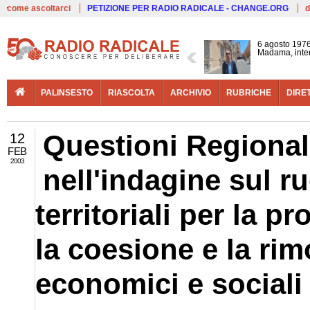
Live
come ascoltarci
PETIZIONE PER RADIO RADICALE - CHANGE.ORG
d
6 agosto 1976
Madama, interv
PALINSESTO
RIASCOLTA
ARCHIVIO
RUBRICHE
DIRE
Questioni Regional
12
FEB
2003
nell'indagine sul r
territoriali per la 
la coesione e la rim
economici e sociali