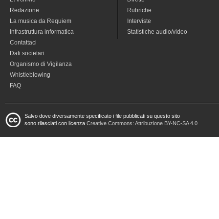
Redazione
Rubriche
La musica da Requiem
Interviste
Infrastruttura informatica
Statistiche audio/video
Contattaci
Dati societari
Organismo di Vigilanza
Whistleblowing
FAQ
Salvo dove diversamente specificato i file pubblicati su questo sito
sono rilasciati con licenza
Creative Commons: Attribuzione BY-NC-SA 4.0