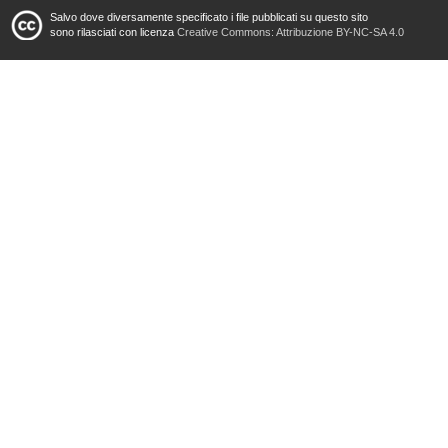
Salvo dove diversamente specificato i file pubblicati su questo sito
sono rilasciati con licenza
Creative Commons: Attribuzione BY-NC-SA 4.0